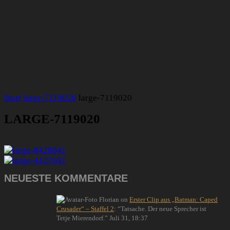
Start
large-7119020
large-7119020
LARGE-7119020
NEUESTE KOMMENTARE
Florian
on
Erster Clip aus „Batman: Caped
Crusader“ – Staffel 2
: “
Tatsache. Der neue Sprecher ist
Tetje Mierendorf.
”
Juli 31, 18:37