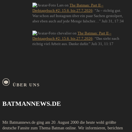
Lars
on
The Batman: Part II –
Drehtagebuch #2: 15.6. bis 27.7.2026
: “
Ja – richtig gut.
War schon auf Instagram über ein paar Sachen gestolpert,
aber eben auch auf jede Menge falscher…
”
Juli 31, 17:34
chevalier
on
The Batman: Part II –
Drehtagebuch #2: 15.6. bis 27.7.2026
: “
Das sieht nach
richtig viel Arbeit aus. Danke dafür.
”
Juli 31, 11:17
ÜBER UNS
BATMANNEWS.DE
Mit Batmannews.de ging am 20. August 2000 die heute wohl größte
deutsche Fansite zum Thema Batman online. Wir informieren, berichten