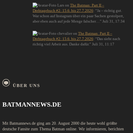
Lars
on
The Batman: Part II –
Drehtagebuch #2: 15.6. bis 27.7.2026
: “
Ja – richtig gut.
War schon auf Instagram über ein paar Sachen gestolpert,
aber eben auch auf jede Menge falscher…
”
Juli 31, 17:34
chevalier
on
The Batman: Part II –
Drehtagebuch #2: 15.6. bis 27.7.2026
: “
Das sieht nach
richtig viel Arbeit aus. Danke dafür.
”
Juli 31, 11:17
ÜBER UNS
BATMANNEWS.DE
Mit Batmannews.de ging am 20. August 2000 die heute wohl größte
deutsche Fansite zum Thema Batman online. Wir informieren, berichten