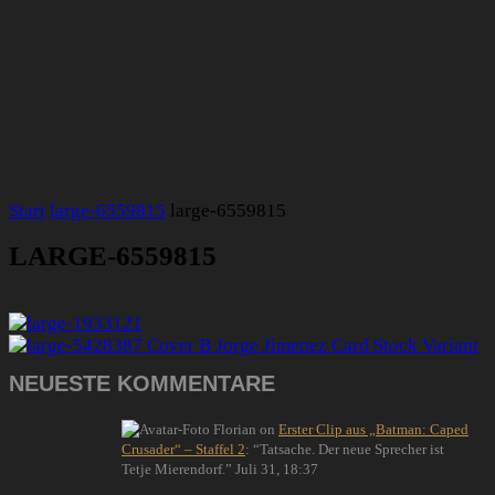
Start
large-6559815
large-6559815
LARGE-6559815
NEUESTE KOMMENTARE
Florian
on
Erster Clip aus „Batman: Caped
Crusader“ – Staffel 2
: “
Tatsache. Der neue Sprecher ist
Tetje Mierendorf.
”
Juli 31, 18:37