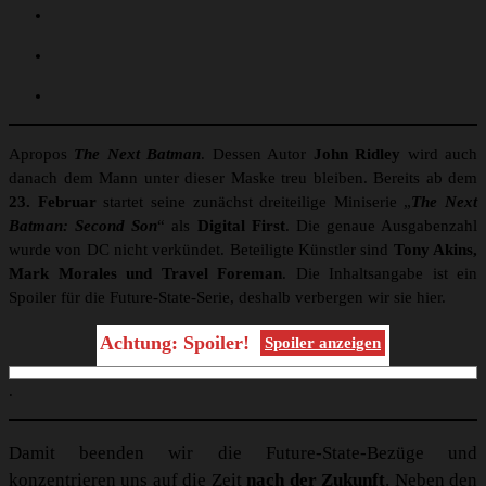
Apropos
The Next Batman
. Dessen Autor
John Ridley
wird auch
danach dem Mann unter dieser Maske treu bleiben. Bereits ab dem
23. Februar
startet seine zunächst dreiteilige Miniserie „
The Next
Batman: Second Son
“ als
Digital First
. Die genaue Ausgabenzahl
wurde von DC nicht verkündet. Beteiligte Künstler sind
Tony Akins,
Mark Morales und Travel Foreman
. Die Inhaltsangabe ist ein
Spoiler für die Future-State-Serie, deshalb verbergen wir sie hier.
Achtung: Spoiler!
Spoiler anzeigen
.
Damit beenden wir die Future-State-Bezüge und
konzentrieren uns auf die Zeit
nach der Zukunft
. Neben den