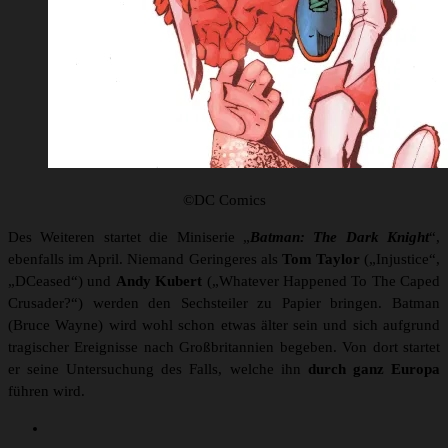
©DC Comics
Des Weiteren startet die Miniserie „
Batman: The Dark Knight
“,
ebenfalls im April. Niemand Geringeres als
Tom Taylor
(„Injustice“,
„DCeased“) und
Andy Kubert
(„Whatever Happened To The Caped
Crusader?“) werden den Sechsteiler zu Papier bringen. Batman
(Bruce Wayne) wird wohl schon etwas älter sein und sich aufgrund
tragischer Ereignisse nach Großbritannien begeben. Von dort startet
er seine Untersuchung des Falls, welche ihn
durch ganz Europa
führen wird.