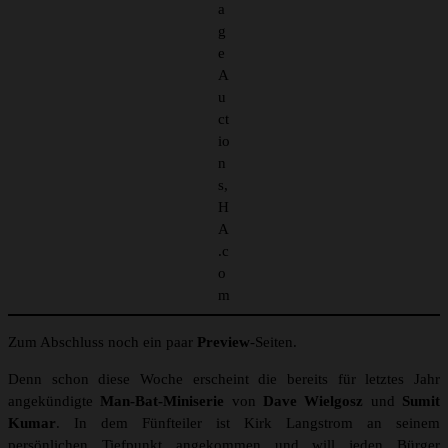
a
g
e
A
u
ct
io
n
s,
H
A
.c
o
m
Zum Abschluss noch ein paar
Preview
-Seiten.
Denn schon diese Woche erscheint die bereits für letztes Jahr
angekündigte
Man-Bat-Miniserie
von
Dave Wielgosz
und
Sumit
Kumar
. In dem Fünfteiler ist Kirk Langstrom an seinem
persönlichen Tiefpunkt angekommen und will jeden Bürger