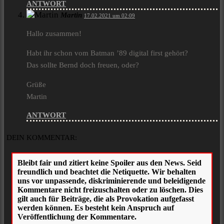
ANTWORT
Martin
17.02.2021 um 02:09
Hallo zusammen!
Habt ihr schon vom Batman ’89 digital first gehört?
Das sollte Bernd doch freuen, oder?
Grüße
Martin
ANTWORT
DEIN KOMMENTAR: