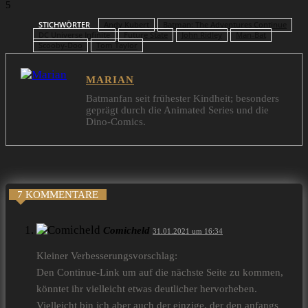
5
STICHWÖRTER
Andy Kubert
Batman: The Adventures Continue
DC Universe Infinite
Future State
John Ridley
Man-Bat
Scooby-Doo
Tom Taylor
MARIAN
Batmanfan seit frühester Kindheit; besonders
geprägt durch die Animated Series und die
Dino-Comics.
7 KOMMENTARE
Comicheld
31.01.2021 um 16:34
Kleiner Verbesserungsvorschlag:
Den Continue-Link um auf die nächste Seite zu kommen,
könntet ihr vielleicht etwas deutlicher hervorheben.
Vielleicht bin ich aber auch der einzige, der den anfangs