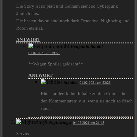
Die Story ist so platt und Gotham sieht so Cyberpunk
ähnlich aus.
Die besten davon sind noch dark Detective, Nightwing und
Robin eternal.
ANTWORT
Benjamin Souibi
01.02.2021 um 19:59
**Wegen Spoiler gelöscht**
ANTWORT
Schiller
01.02.2021 um 22:28
Bitte spoilert keine Inhalte zu den Comics in
den Kommentaren; v. a. wenn sie noch so frisch
sind.
NightwingX
04.02.2021 um 21:45
Servus