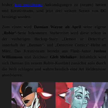
bisher
hier berichteten
Ankündigungen zu (neuen) Serien
und Kreativteams, sind jetzt drei weitere Serien von DC
bestätigt worden.
Zum einen wird
Damian Wayne ab April
seine eigene
„
Robin
“-Serie bekommen. Vorbereitet wird diese schon in
der vorherigen Backup-Story „
Demon or Detective
“
innerhalb der „Batman“- und „Detective Comics“-Hefte im
März. Das Kreativteam besteht aus Flash-Autor
Joshua
Williamson
und Zeichner
Gleb Melnikov
. Inhaltlich wird
sich Damian (in neuem Robin-Kostüm) zunächst solo durch
die Welt schlagen und wahrscheinlich eine Art Heldenreise
absolvieren.