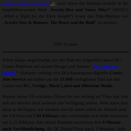
eigenem Team-Up-Comic
zum einen der Batman-Auftritt in der
empfehlenswerten Serie „
Scooby-Doo and Guess Who?
“ (S01E13
„
What a Night for the Dark Knight
“) sowie das Film-Mashup von
„
Scooby-Doo & Batman: The Brave and the Bold
“ zu nennen.
©DC Comics
Schon länger angekündigt war der Start der (eigentlich alten) DC-
Comic-Plattform mit neuem Design und Namen: „
DC Universe
Infinite
“. Dahinter verbirgt sich DCs hauseigener digitaler
Comic-
Abo-Service
mit bisher um die
25.000
verfügbaren Titel aus den
Linien von
DC, Vertigo, Black Label und Milestone Media
.
Warum dieser US exklusive Dienst für uns wichtig ist? Über das Jahr
soll der Service auch weltweit zur Verfügung stehen. Jeder kann sich
dann ja überlegen, wie attraktiv das für einen selbst ist. Aktuell steht
der US-Preis bei
7,99 $/Monat
oder verschlankt sich beim Jahresabo
auf 6,25 $/Monat. Alle neuen Printtitel erscheinen dort
6 Monate
nach Veröffentlichung
, die DC Digital Firsts nach 3 Monaten. Jede