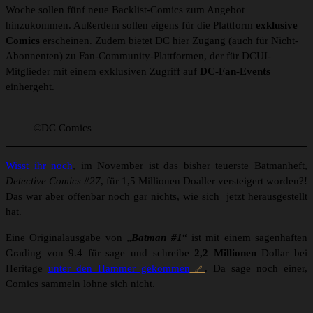
Woche sollen fünf neue Backlist-Comics zum Angebot
hinzukommen. Außerdem sollen eigens für die Plattform
exklusive
Comics
erscheinen. Zudem bietet DC hier Zugang (auch für Nicht-
Abonnenten) zu Fan-Community-Plattformen, der für DCUI-
Mitglieder mit einem exklusiven Zugriff auf
DC-Fan-Events
einhergeht.
©DC Comics
Wisst ihr noch
, im November ist das bisher teuerste Batmanheft,
Detective Comics #27
, für 1,5 Millionen Doaller versteigert worden?!
Das war aber offenbar noch gar nichts, wie sich jetzt herausgestellt
hat.
Eine Originalausgabe von „
Batman #1
“ ist mit einem sagenhaften
Grading von 9.4 für sage und schreibe
2,2 Millionen
Dollar bei
Heritage
unter den Hammer gekommen
. Da sage noch einer,
Comics sammeln lohne sich nicht.