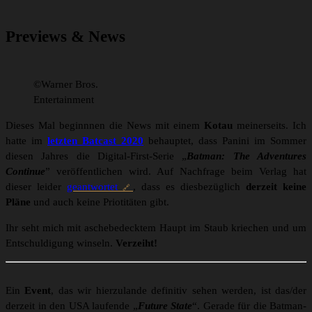
Previews & News
©Warner Bros.
Entertainment
Dieses Mal beginnnen die News mit einem
Kotau
meinerseits. Ich
hatte im
letzten Batcast 2020
behauptet, dass Panini im Sommer
diesen Jahres die Digital-First-Serie „
Batman: The Adventures
Continue
” veröffentlichen wird. Auf Nachfrage beim Verlag hat
dieser leider
geantwortet
, dass es diesbezüglich
derzeit keine
Pläne
und auch keine Priotitäten gibt.
Ihr seht mich mit aschebedecktem Haupt im Staub kriechen und um
Entschuldigung winseln.
Verzeiht!
Ein
Event
, das wir hierzulande definitiv sehen werden, ist das/der
derzeit in den USA laufende „
Future State
“. Gerade für die Batman-