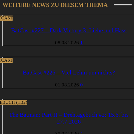
WEITERE NEWS ZU DIESEM THEMA
TCAST
BatCast #227 – Dark Victory 3: Liebe und Hass
08.08.2026
1
TCAST
BatCast #226 – Viel Lehm um nichts?
01.08.2026
0
EBUCH (TB2)
The Batman: Part II – Drehtagebuch #2: 15.6. bis
27.7.2026
30.07.2026
4