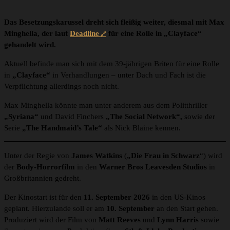
Das Besetzungskarussel dreht sich fleißig weiter, diesmal mit Max
Minghella, der laut
Deadline
für eine Rolle in „Clayface“
gehandelt wird.
Aktuell befinde man sich mit dem 39-jährigen Briten für eine Rolle
in
„Clayface“
in Verhandlungen – unter Dach und Fach ist die
Verpflichtung allerdings noch nicht.
Max Minghella könnte man unter anderem aus dem Politthriller
„Syriana“
und David Finchers
„The Social
Network“,
sowie der
Serie
„The Handmaid’s Tale“
als Nick Blaine
kennen.
Unter der Regie von
James Watkins
(
„Die Frau in Schwarz
“) wird
der
Body-Horrorfilm
in den
Warner Bros Leavesden Studios
in
Großbritannien gedreht.
Der Kinostart ist für den
11. September 2026
in den US-Kinos
geplant. Hierzulande soll er am
10. September
an den Start gehen.
Produziert wird der Film von
Matt Reeves
und
Lynn Harris
sowie