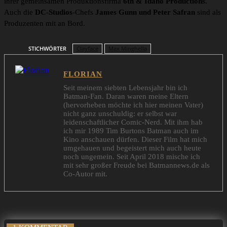
ihrer gemeinsamen Produktionsfirma
6th & Idaho Productions
.
Auch die
DC-Studios
-Chefs
James Gunn und Peter Safran
sind als
Produzenten mit an Bord.
STICHWÖRTER
Clayface
Max Minghella
FLORIAN
Seit meinem siebten Lebensjahr bin ich
Batman-Fan. Daran waren meine Eltern
(hervorheben möchte ich hier meinen Vater)
nicht ganz unschuldig: er selbst war
leidenschaftlicher Comic-Nerd. Mit ihm hab
ich mir 1989 Tim Burtons Batman auch im
Kino anschauen dürfen. Dieser Film hat mich
umgehauen und begeistert mich auch heute
noch ungemein. Seit April 2018 mische ich
mit sehr großer Freude bei Batmannews.de als
Co-Autor mit.