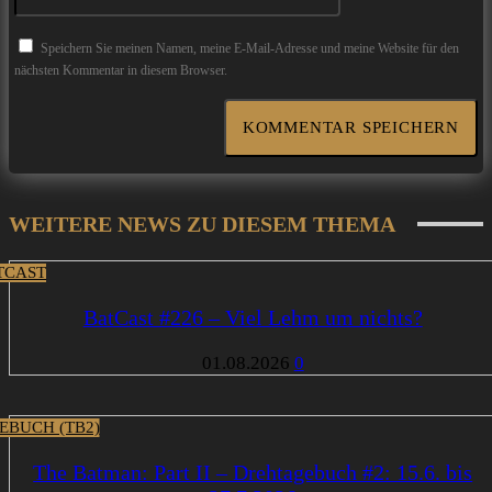
Speichern Sie meinen Namen, meine E-Mail-Adresse und meine Website für den
nächsten Kommentar in diesem Browser.
WEITERE NEWS ZU DIESEM THEMA
TCAST
BatCast #226 – Viel Lehm um nichts?
01.08.2026
0
EBUCH (TB2)
The Batman: Part II – Drehtagebuch #2: 15.6. bis