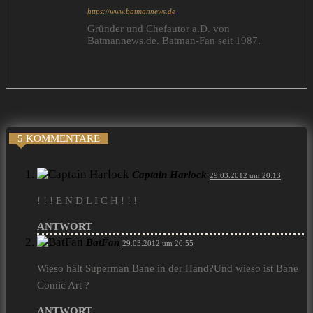
https://www.batmannews.de
Gründer und Chefautor a.D. von
Batmannews.de. Batman-Fan seit 1987.
5 KOMMENTARE
Captain Harlock
29.03.2012 um 20:13
! ! ! E N D L I C H ! ! !
ANTWORT
BatFan
29.03.2012 um 20:55
Wieso hält Superman Bane in der Hand?Und wieso ist Bane
Comic Art ?
ANTWORT