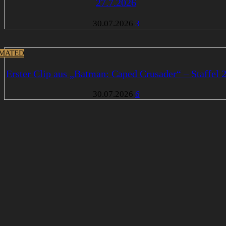
27.7.2026
30.07.2026
3
MATED
Erster Clip aus „Batman: Caped Crusader“ – Staffel 
30.07.2026
6