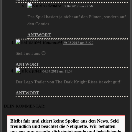
Sandro
02.04.2012 um 22:56
Das Spiel basiert ja nicht auf den Filmen, sondern auf
den Comics.
ANTWORT
Batman94
29.03.2012 um 21:29
Sieht nett aus 😉
ANTWORT
juIez
04.04.2012 um 11:57
Der Lego Trailer von The Dark Knight Rises ist echt gut!!
ANTWORT
DEIN KOMMENTAR: