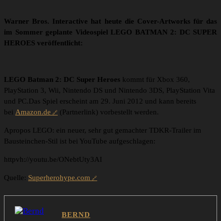
Warner Bros. Interactive hat heute die Cover-Artworks für das
im Sommer geplante Videospiel LEGO BATMAN 2: DC SUPER
HEROES veröffentlicht:
LEGO Batman 2: DC Super Heroes
kommt für Xbox 360,
PlayStation 3, Wii, Nintendo DS und Nintendo 3DS, PlayStation Vita
und PC.Das Spiel erscheint am 29. Juni 2012 und kann bereits
bei
Amazon.de
(Partnerlink) vorbestellt werden.
Apropos LEGO: ein neuer, sehr gut gemachter TDKR-Trailer im
Bausteinchen-Stil ist bei YouTube aufgeschlagen:
httpvh://youtu.be/ONebtUty3AI
Quelle:
Superherohype.com
BERND