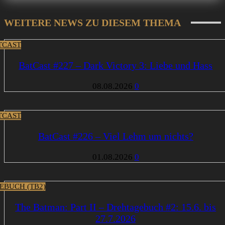
WEITERE NEWS ZU DIESEM THEMA
TCAST
BatCast #227 – Dark Victory 3: Liebe und Hass
08.08.2026
0
TCAST
BatCast #226 – Viel Lehm um nichts?
01.08.2026
0
EBUCH (TB2)
The Batman: Part II – Drehtagebuch #2: 15.6. bis
27.7.2026