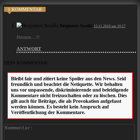
1 KOMMENTAR
Benjamin Souibi
15.11.2018 um 19:27
Hmmm…?!
ANTWORT
DEIN KOMMENTAR:
Ko