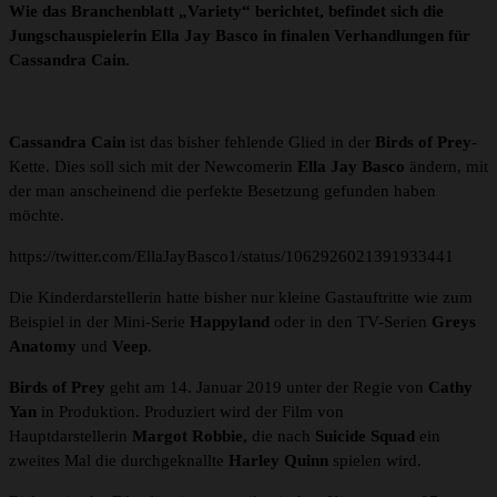
Wie das Branchenblatt „Variety“ berichtet, befindet sich die
Jungschauspielerin Ella Jay Basco in finalen Verhandlungen für
Cassandra Cain.
Cassandra Cain
ist das bisher fehlende Glied in der
Birds of Prey
-
Kette. Dies soll sich mit der Newcomerin
Ella Jay Basco
ändern, mit
der man anscheinend die perfekte Besetzung gefunden haben
möchte.
https://twitter.com/EllaJayBasco1/status/1062926021391933441
Die Kinderdarstellerin hatte bisher nur kleine Gastauftritte wie zum
Beispiel in der Mini-Serie
Happyland
oder in den TV-Serien
Greys
Anatomy
und
Veep
.
Birds of Prey
geht am 14. Januar 2019 unter der Regie von
Cathy
Yan
in Produktion. Produziert wird der Film von
Hauptdarstellerin
Margot Robbie,
die nach
Suicide Squad
ein
zweites Mal die durchgeknallte
Harley Quinn
spielen wird.