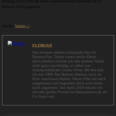
Bislang ist der Film für einen amerikanischen Kinostart am 07.
Februar 2020 angesetzt.
Quelle:
Variety
FLORIAN
Seit meinem siebten Lebensjahr bin ich
Batman-Fan. Daran waren meine Eltern
(hervorheben möchte ich hier meinen Vater)
nicht ganz unschuldig: er selbst war
leidenschaftlicher Comic-Nerd. Mit ihm hab
ich mir 1989 Tim Burtons Batman auch im
Kino anschauen dürfen. Dieser Film hat mich
umgehauen und begeistert mich auch heute
noch ungemein. Seit April 2018 mische ich
mit sehr großer Freude bei Batmannews.de als
Co-Autor mit.