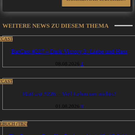
WEITERE NEWS ZU DIESEM THEMA
TCAST
BatCast #227 – Dark Victory 3: Liebe und Hass
08.08.2026
1
TCAST
BatCast #226 – Viel Lehm um nichts?
01.08.2026
0
EBUCH (TB2)