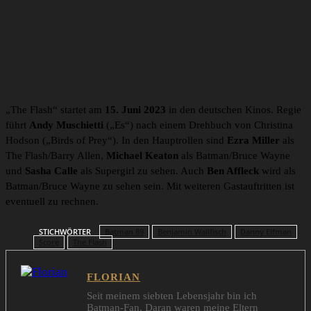
„The Flash“ startet am
15. Juni 2023
in den deutschen Kinos. Regie
führt
Andy Muschietti
(„Es“) nach einem Drehbuch von Christina
Hodson („Birds of Prey“). In den Hauptrollen sind
Ezra Miller
als
The Flash/Barry Allen,
Michael Keaton
als Batman/Bruce Wayne
und
Sasha Calle
als Supergirl zu sehen. Auch
Ben Affleck
wird als
Batman/Bruce Wayne zu sehen sein. Mit weiteren Gastauftritten ist
eventuell zu rechnen.
STICHWÖRTER
Batman 89
Benjamin Wallfisch
Danny Elfman
Score
The Flash
FLORIAN
Seit meinem siebten Lebensjahr bin ich
Batman-Fan. Daran waren meine Eltern