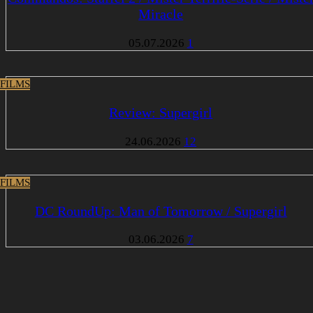
Miracle
05.07.2026
1
 FILMS
Review: Supergirl
24.06.2026
12
 FILMS
DC RoundUp: Man of Tomorrow / Supergirl
03.06.2026
7