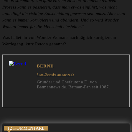
ihre Bestimmung. Um ganz ehrlich zu sein: In einem kreativen
Prozess kann es passieren, dass man etwas einführt, was nicht
unbedingt die richtige Entscheidung gewesen sein muss. Aber man
kann es immer korrigieren und abändern. Und so wird Wonder
Woman immer für die Menscheit einstehen.“
Was haltet ihr von Wonder Womans nachträglich korrigiertem
Werdegang, kurz Retcon genannt?
BERND
https://www.batmannews.de
Gründer und Chefautor a.D. von
Batmannews.de. Batman-Fan seit 1987.
12 KOMMENTARE