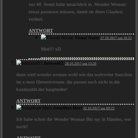
vor 40. Somit hätte tatsächlich in ‚Wonder Woman‘
etwas passieren müssen, damit sie ihren Glauben
verliert.
ANTWORT
Visual Noise
27.10.2017 um 16:52
Mist!!! xD
batman01
28.10.2017 um 13:20
dann wird wonder woman wohl wie das wolverine franchise
im x-men filmuniversum. die passen auch nicht in die
kontinuität der hauptreihe!
ANTWORT
Jonathan Hart
31.10.2017 um 09:25
Ich habe schon die Wonder Woman Blu ray in Händen, wer
noch?