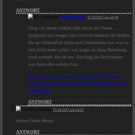
ANTWORT
Batcomputer
27.10.2017 um 14:18
Ging vor einem halben Jahr durch die Presse.
Aufgrund des ewigen Hin-und Her Reisens für Rollen,
die sie letztendlich doch nicht bekommen hat, war sie
sich nicht mehr sicher, wie lange sie diese Belastung
noch aushält. Als sie den Zuschlag für BvS bekam,
war dann alles wieder fein.
https://www.cinemablend.com/news/1662712/gal-
gadot-almost-quit-acting-before-landing-the-wonder-
woman-role
ANTWORT
Florian
27.10.2017 um 14:52
Lieben Dank Bernd.
ANTWORT