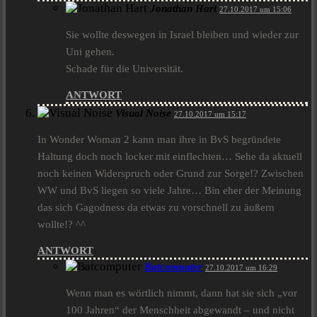
Jonathan Hart
27.10.2017 um 15:06
Sie wollte deswegen in Israel bleiben und wieder zur
Uni gehen.
Schade für die Universität.
ANTWORT
Visual Noise
27.10.2017 um 15:17
In Wonder Woman 2 kann man ihre in BvS begründete
Haltung doch noch locker mit einflechten… Sehe da aktuell
noch keinen Widerspruch oder Grund zur Sorge!? Zwischen
WW und BvS liegen so viele Jahre… Bin eher der Meinung
das sich Gagodness da etwas zu vorschnell zu äußern
wollte!? ^^
ANTWORT
Batcomputer
27.10.2017 um 16:29
Wenn man es wörtlich nimmt, dann hat sie sich „vor
100 Jahren“ der Menschheit abgewandt – und nicht