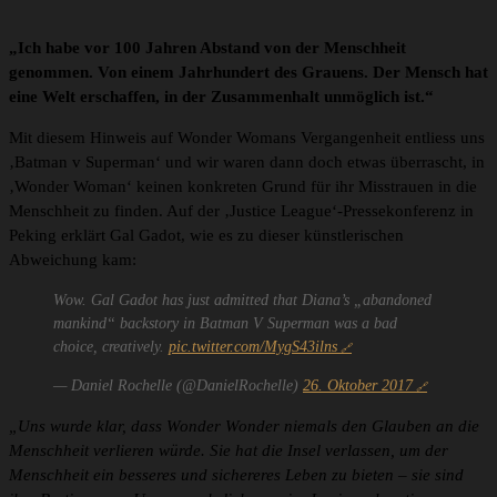
„Ich habe vor 100 Jahren Abstand von der Menschheit
genommen. Von einem Jahrhundert des Grauens. Der Mensch hat
eine Welt erschaffen, in der Zusammenhalt unmöglich ist.“
Mit diesem Hinweis auf Wonder Womans Vergangenheit entliess uns
‚Batman v Superman‘ und wir waren dann doch etwas überrascht, in
‚Wonder Woman‘ keinen konkreten Grund für ihr Misstrauen in die
Menschheit zu finden. Auf der ‚Justice League‘-Pressekonferenz in
Peking erklärt Gal Gadot, wie es zu dieser künstlerischen
Abweichung kam:
Wow. Gal Gadot has just admitted that Diana’s „abandoned
mankind“ backstory in Batman V Superman was a bad
choice, creatively.
pic.twitter.com/MygS43ilns
— Daniel Rochelle (@DanielRochelle)
26. Oktober 2017
„Uns wurde klar, dass Wonder Wonder niemals den Glauben an die
Menschheit verlieren würde. Sie hat die Insel verlassen, um der
Menschheit ein besseres und sichereres Leben zu bieten – sie sind