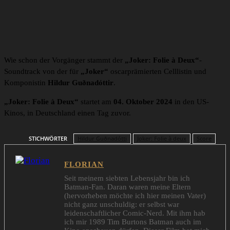
Wie schon der Vorgänger stammt der
„Joker: Folie à Deux“
-
Soundtrack von der für
„Joker“
oscarprämierten Celllistin und
Komponistin
Hildur Guðnadóttir
.
„Joker: Folie à Deux“
startet am
04. Oktober 2024
in den US-
Kinos, in Deutschland einen Tag zuvor.
STICHWÖRTER
Hildur Guðnadótti
Joker: Folie à deux
Score
FLORIAN
Seit meinem siebten Lebensjahr bin ich
Batman-Fan. Daran waren meine Eltern
(hervorheben möchte ich hier meinen Vater)
nicht ganz unschuldig: er selbst war
leidenschaftlicher Comic-Nerd. Mit ihm hab
ich mir 1989 Tim Burtons Batman auch im