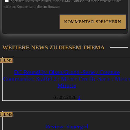
Speichern Sie meinen Namen, meine E-Mail-Adresse und meine Website für den
nächsten Kommentar in diesem Browser.
WEITERE NEWS ZU DIESEM THEMA
 FILMS
DC RoundUp: Olsen/Grodd -Serie / Creature
Commandos: Staffel 2 / Mister Terrific-Serie / Miste
Miracle
05.07.2026
1
 FILMS
Review: Supergirl