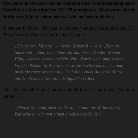
Morgen früh erwartet uns im Rahmen einer Sondersendung neues
Material zu den aktuellen DC Filmprojekten. Moderator Kevin
Smith verrät jetzt schon, worauf wir uns freuen dürfen.
In seinem PodCast ‚Fat Man on Batman‘ erzählt Smith über das ‚DC
Films Present: Dawn of the Justice League‘.
„Sie zeigen Material – neues Material – aus ‚Batman v
Superman‘, dann noch Material aus dem ‚Wonder Woman‘-
Film, welcher gerade gedreht wird. Darin sieht man bereits
Wonder Woman in Action und wie sie Sachen macht, die man
noch nie zuvor gesehen hat. Und dann endet die ganze Kacke
mit der Premiere des ‚Suicide Squad‘-Trailers.“
Über die Suicide Squad hat sich Smith bereits eine eigene Meinung
gebildet:
„Meiner Meinung nach ist das ihr ‚Guardians of the Galaxy‘.
Das wird ein sich von hinten anschleichender Hit.“