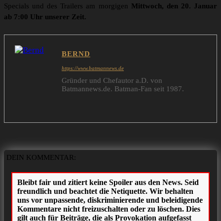
Specials und des Trailers am morgigen
Mittwoch, den 20. Januar
ab 7:00 Uhr unserer Zeit.
BERND
https://www.batmannews.de
Gründer und Chefautor a.D. von
Batmannews.de. Batman-Fan seit 1987.
DEIN KOMMENTAR: