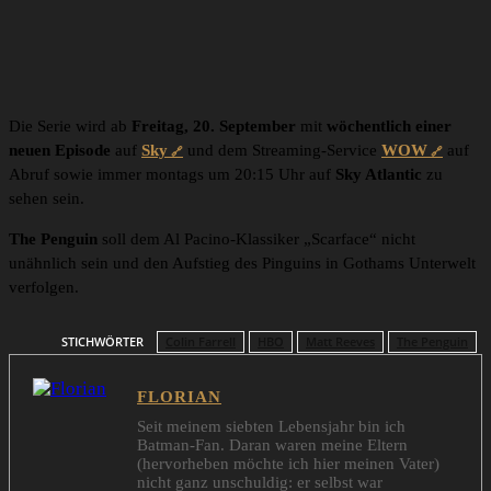
Die Serie wird ab
Freitag, 20. September
mit
wöchentlich einer
neuen Episode
auf
Sky
und dem Streaming-Service
WOW
auf
Abruf sowie immer montags um 20:15 Uhr auf
Sky Atlantic
zu
sehen sein.
The Penguin
soll dem Al Pacino-Klassiker „Scarface“ nicht
unähnlich sein und den Aufstieg des Pinguins in Gothams Unterwelt
verfolgen.
STICHWÖRTER
Colin Farrell
HBO
Matt Reeves
The Penguin
FLORIAN
Seit meinem siebten Lebensjahr bin ich
Batman-Fan. Daran waren meine Eltern
(hervorheben möchte ich hier meinen Vater)
nicht ganz unschuldig: er selbst war