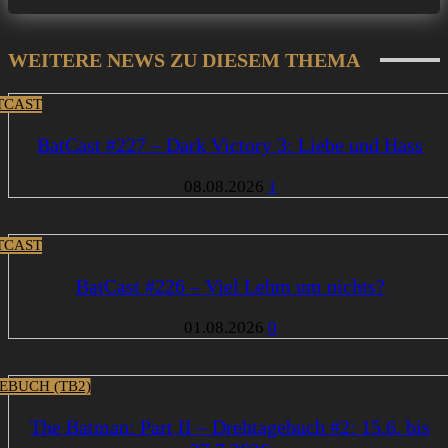
WEITERE NEWS ZU DIESEM THEMA
TCAST
BatCast #227 – Dark Victory 3: Liebe und Hass
08.08.2026
1
TCAST
BatCast #226 – Viel Lehm um nichts?
01.08.2026
0
EBUCH (TB2)
The Batman: Part II – Drehtagebuch #2: 15.6. bis