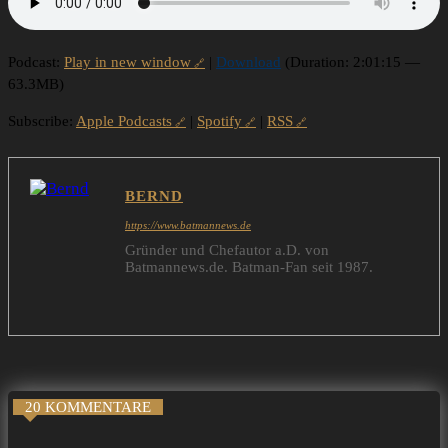
Podcast:
Play in new window
|
Download
(Duration: 2:01:15 —
63.3MB)
Subscribe:
Apple Podcasts
|
Spotify
|
RSS
BERND
https://www.batmannews.de
Gründer und Chefautor a.D. von
Batmannews.de. Batman-Fan seit 1987.
20 KOMMENTARE