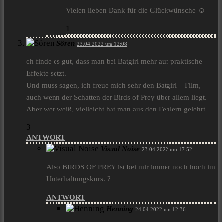
Vielen lieben Dank für die Glückwünsche ☺️
1
Sören
23.04.2022 um 12:08
ch finde es gut, dass man bei Batgirl mehr auf praktische
Effekte setzt.
Und muss sagen, ich freue mich sehr den Batgirl – Film,
auch wenn der Schatten der Birds of Prey über allem liegt.
Aber wer weiß, vielleicht hat man aus den Fehlern gelehrt.
3
ANTWORT
Visual Noise
23.04.2022 um 17:52
Also BIRDS OF PREY ist bei mir immer noch hoch im
Unterhaltungskurs. ?
ANTWORT
Henning
24.04.2022 um 12:36