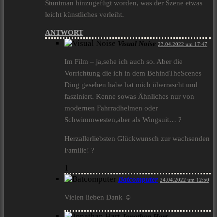
Stuntman hinzugefügt worden, was der Szene etwas
leicht künstliches verleiht.
ANTWORT
Visual Noise
23.04.2022 um 17:47
Im Film – ja,sehe ich auch so. Aber die
Vorrichtung die ich in dem BehindTheScenes
Ding gesehen habe hat mich überrascht und
fasziniert. Kenne sowas Ähnliches nur von
modernen Fahrradhelmen oder
Schwimmwesten,aber als Wingsuit… ?
Herzallerliebsten Glückwunsch zur wachsenden
Familie! ?
1
Batcomputer
24.04.2022 um 12:50
Vielen lieben Dank ☺️
Jonathan Hart