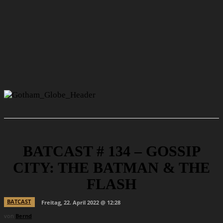
BATCAST # 134 – GOSSIP
CITY: THE BATMAN & THE
FLASH
BATCAST
Freitag, 22. April 2022 @ 12:28
von
Bernd