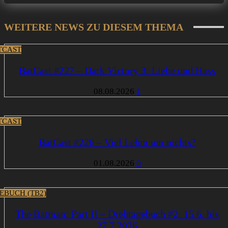
WEITERE NEWS ZU DIESEM THEMA
TCAST
BatCast #227 – Dark Victory 3: Liebe und Hass
08.08.2026
1
TCAST
BatCast #226 – Viel Lehm um nichts?
01.08.2026
0
EBUCH (TB2)
The Batman: Part II – Drehtagebuch #2: 15.6. bis
27.7.2026