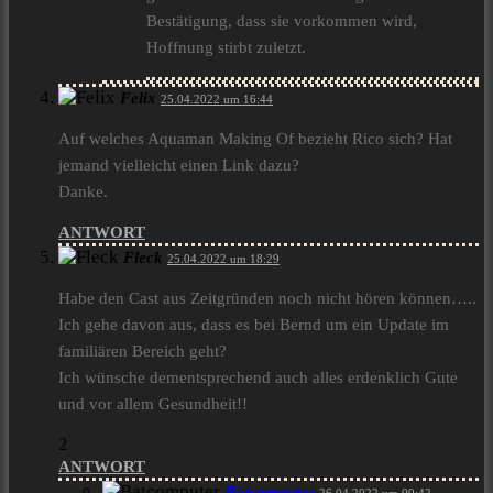
Bestätigung, dass sie vorkommen wird,
Hoffnung stirbt zuletzt.
Felix
25.04.2022 um 16:44
Auf welches Aquaman Making Of bezieht Rico sich? Hat
jemand vielleicht einen Link dazu?
Danke.
ANTWORT
Fleck
25.04.2022 um 18:29
Habe den Cast aus Zeitgründen noch nicht hören können…..
Ich gehe davon aus, dass es bei Bernd um ein Update im
familiären Bereich geht?
Ich wünsche dementsprechend auch alles erdenklich Gute
und vor allem Gesundheit!!
2
ANTWORT
Batcomputer