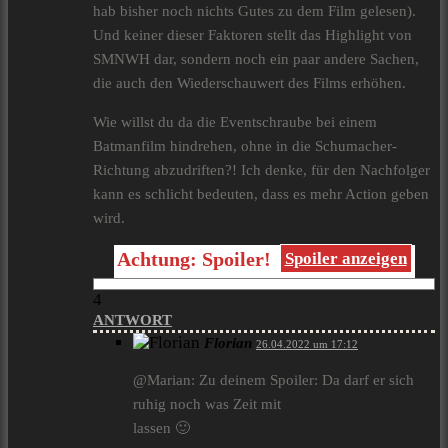
hab bisher noch nichts Gutes zu dem Film gelesen).
Und keiner dieser Faktoren stellt das Highlight von
SMNWH dar, sondern noch ein paar andere Sachen,
die auch den Wiederschauwert des Films erhöhen.
Wie willst du da die Eventschraube bei einem
Batmanfilm hindrehen, ohne in die Schumacher-
Richtung abzudriften?! Ich denke, für den Nachfolger
kann es schlicht bedeuten, dass es mehr Action geben
wird.
Achtung: Spoiler!
Spoiler anzeigen
4
ANTWORT
Florian
26.04.2022 um 17:12
@Marian: Zu deinem Spoiler: Da darf er sich
ruhig noch was Zeit mit
lassen 🙂