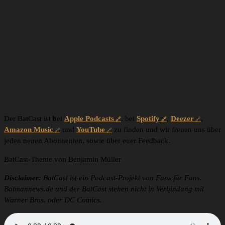
Der BatCast ist bei
Apple Podcasts
, bei
Spotify
,
Deezer
,
Amazon Music
und
YouTube
zu finden und wir freuen uns über
jeden neuen Abonnenten, sowie über euer Feedback.
BatCast-Theme von Benjamin Müller
Disclaimer:
BatCast ist ein Podcast-Projekt von Fans für Fans.
Batmannews.de und der BatCast stehen nicht in Verbindung mit
Warner Bros. oder DC Comics.