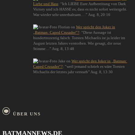
Liebe und Hass
: “
Ich LIEBE Eure Aufbereitung von Dark
Victory und ich HASSE es, dass es nicht sofort weitergeht.
War wieder sehr unterhaltsam.…
”
Aug. 8, 20:16
Florian
on
Wer spricht den Joker in
„Batman: Caped Crusader“?
: “
Diese Aussage ist
hundertrozentig falsch. Torsten Michaelis ist ja leider im
August letzten Jahres verstorben. Wie gesagt, die neue
Stimme…
”
Aug. 8, 13:48
Jake
on
Wer spricht den Joker in „Batman:
Caped Crusader“?
: “
weil jemand schrieb es wäre Torsten
Michaelis der letztes jahr verstarb
”
Aug. 8, 13:30
ÜBER UNS
BATMANNEWS.DE