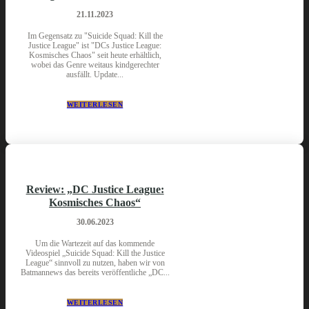
21.11.2023
Im Gegensatz zu "Suicide Squad: Kill the
Justice League" ist "DCs Justice League:
Kosmisches Chaos" seit heute erhältlich,
wobei das Genre weitaus kindgerechter
ausfällt. Update...
WEITERLESEN
Review: „DC Justice League:
Kosmisches Chaos“
30.06.2023
Um die Wartezeit auf das kommende
Videospiel „Suicide Squad: Kill the Justice
League“ sinnvoll zu nutzen, haben wir von
Batmannews das bereits veröffentliche „DC...
WEITERLESEN