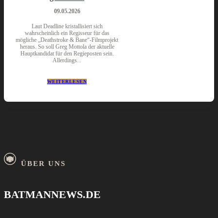
09.05.2026
Laut Deadline kristallisiert sich
wahrscheinlich ein Regisseur für das
mögliche „Deathstroke & Bane“-Filmprojekt
heraus. So soll Greg Mottola der aktuelle
Hauptkandidat für den Regieposten sein.
Allerdings...
WEITERLESEN
ÜBER UNS
BATMANNEWS.DE