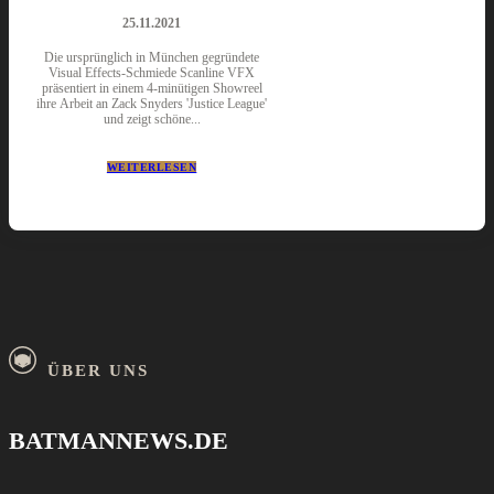
25.11.2021
Die ursprünglich in München gegründete
Visual Effects-Schmiede Scanline VFX
präsentiert in einem 4-minütigen Showreel
ihre Arbeit an Zack Snyders 'Justice League'
und zeigt schöne...
WEITERLESEN
ÜBER UNS
BATMANNEWS.DE