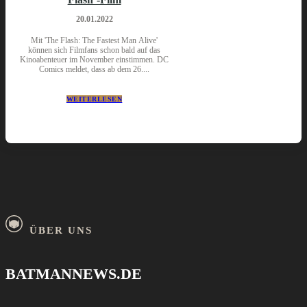
20.01.2022
Mit 'The Flash: The Fastest Man Alive'
können sich Filmfans schon bald auf das
Kinoabenteuer im November einstimmen. DC
Comics meldet, dass ab dem 26....
WEITERLESEN
ÜBER UNS
BATMANNEWS.DE