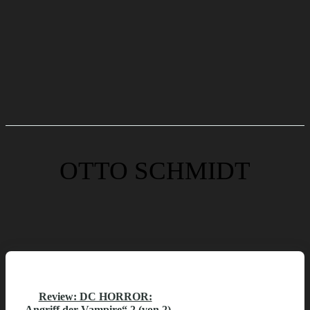
OTTO SCHMIDT
Review: DC HORROR:
„Angriff der Vampire“ 2 (von 2)