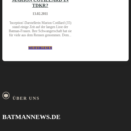
TDKR?
13.02.2011
'Inception'-Darstellerin Marion Cotillard (35)
stand einige Zeit auf der langen Liste der
Batman-Frauen. Ihre Schwangerschaft hat sie
für viele aus dem Rennen genommen. Dem...
WEITERLESEN
ÜBER UNS
BATMANNEWS.DE