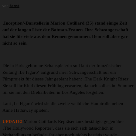
von
Bernd
‚Inception‘-Darstellerin Marion Cotillard (35) stand einige Zeit
auf der langen Liste der Batman-Frauen. Ihre Schwangerschaft
hat sie für viele aus dem Rennen genommen. Dem soll aber gar
nicht so sein.
Die in Paris geborene Schauspielerin soll laut der französischen
Zeitung ‚Le Figaro‘ aufgrund ihrer Schwangerschaft nur ein
Filmprojekt für dieses Jahr geplant haben: ‚The Dark Knight Rises‘.
Sie soll ihr Kind diesen Frühling erwarten, danach soll es im Sommer
für sie mit den Dreharbeiten in Los Angeles losgehen.
Laut ‚Le Figaro‘ wird sie die zweite weibliche Hauptrolle neben
Anne Hathaway spielen.
UPDATE!
Marion Cotillards Repräsentanz bestätigte gegenüber
‚The Hollywood Reporter‘, dass sie sich sich tatsächlich in
Verhandlungen befinde, ihr aber noch nichts bestätigt wurde.