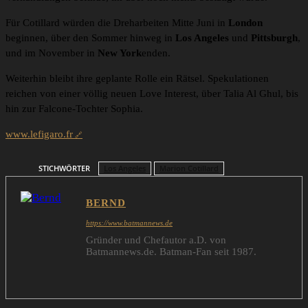
Für Cotillard würden die Dreharbeiten Mitte Juni in
London
beginnen, über den Sommer hinweg in
Los Angeles
und
Pittsburgh
,
und im November in
New York
enden.
Weiterhin bleibt ihre geplante Rolle ein Rätsel. Spekulationen
reichen von einer völlig neuen Love Interest, über Talia Al Ghul, bis
hin zur Falcone-Tochter Sophia.
www.lefigaro.fr
STICHWÖRTER
Los Angeles
Marion Cotillard
BERND
https://www.batmannews.de
Gründer und Chefautor a.D. von
Batmannews.de. Batman-Fan seit 1987.