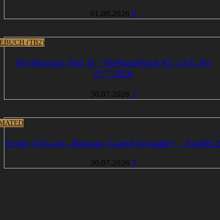
01.08.2026
0
EBUCH (TB2)
The Batman: Part II – Drehtagebuch #2: 15.6. bis
27.7.2026
30.07.2026
3
MATED
Erster Clip aus „Batman: Caped Crusader“ – Staffel 
30.07.2026
7