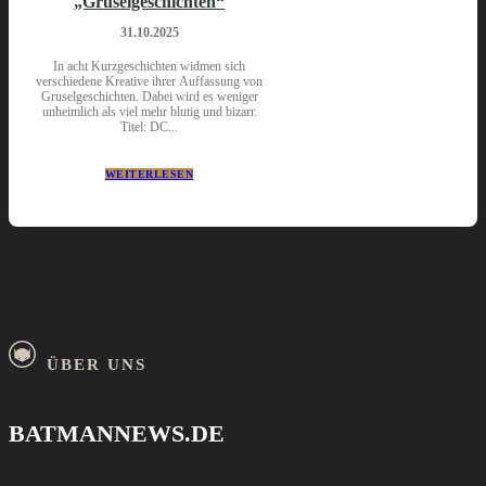
„Gruselgeschichten“
31.10.2025
In acht Kurzgeschichten widmen sich
verschiedene Kreative ihrer Auffassung von
Gruselgeschichten. Dabei wird es weniger
unheimlich als viel mehr blutig und bizarr.
Titel: DC...
WEITERLESEN
ÜBER UNS
BATMANNEWS.DE