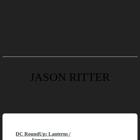
JASON RITTER
DC RoundUp: Lanterns /
Superman