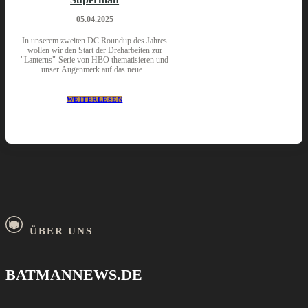
05.04.2025
In unserem zweiten DC Roundup des Jahres
wollen wir den Start der Dreharbeiten zur
"Lanterns"-Serie von HBO thematisieren und
unser Augenmerk auf das neue...
WEITERLESEN
ÜBER UNS
BATMANNEWS.DE