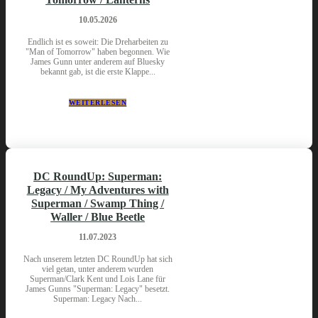
10.05.2026
Endlich ist es soweit: Die Dreharbeiten zu
"Man of Tomorrow" haben begonnen. Wie
James Gunn unter anderem auf Bluesky
bekannt gab, ist die erste Klappe...
WEITERLESEN
DC RoundUp: Superman:
Legacy / My Adventures with
Superman / Swamp Thing /
Waller / Blue Beetle
11.07.2023
Nach unserem letzten DC RoundUp hat sich
viel getan, unter anderem wurden
Superman/Clark Kent und Lois Lane für
James Gunns "Superman: Legacy" besetzt.
Superman: Legacy Nach...