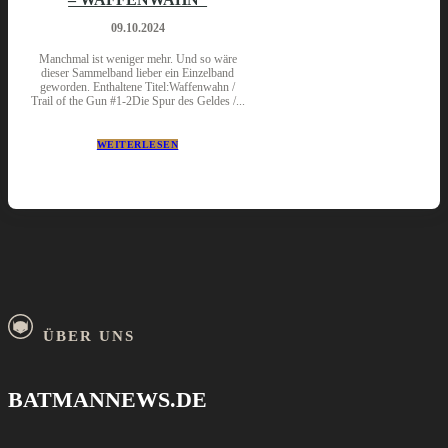
09.10.2024
Manchmal ist weniger mehr. Und so wäre
dieser Sammelband lieber ein Einzelband
geworden. Enthaltene Titel:Waffenwahn /
Trail of the Gun #1-2Die Spur des Geldes /...
WEITERLESEN
ÜBER UNS
BATMANNEWS.DE