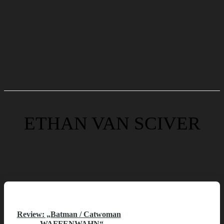
ETHAN VAN SCIVER
Review: „Batman / Catwoman
– WAFFENWAHN“