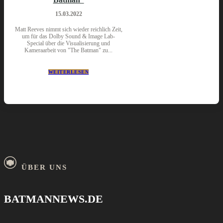
15.03.2022
Matt Reeves nimmt sich wieder reichlich Zeit,
um für das Dolby Sound & Image Lab-
Special über die Visualisierung und
Kameraarbeit von "The Batman" zu...
WEITERLESEN
ÜBER UNS
BATMANNEWS.DE