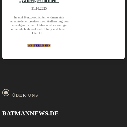
„Gruselgeschichten“
31.10.2025
In acht Kurzgeschichten widmen sich
verschiedene Kreative ihrer Auffassung von
Gruselgeschichten. Dabei wird es weniger
unheimlich als viel mehr blutig und bizarr.
Titel: DC...
WEITERLESEN
ÜBER UNS
BATMANNEWS.DE