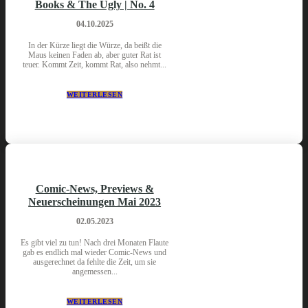
Books & The Ugly | No. 4
04.10.2025
In der Kürze liegt die Würze, da beißt die
Maus keinen Faden ab, aber guter Rat ist
teuer. Kommt Zeit, kommt Rat, also nehmt...
WEITERLESEN
Comic-News, Previews &
Neuerscheinungen Mai 2023
02.05.2023
Es gibt viel zu tun! Nach drei Monaten Flaute
gab es endlich mal wieder Comic-News und
ausgerechnet da fehlte die Zeit, um sie
angemessen...
WEITERLESEN