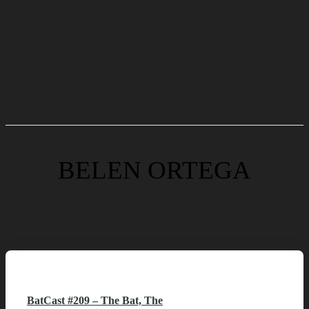
BELEN ORTEGA
BatCast #209 – The Bat, The