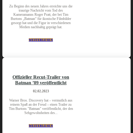
Zu Beginn des neuen Jahres erreichte uns die
traurige Nachricht vom Tod des
Kameramanns Roger Pratt, der bei Tim
Burtons „Batman“ für ikonische Filmbilder
gesorgt hat und die Figur in verschiedenen
Medien nachhaltig geprägt hat.
WEITERLESEN
Offizieller Recut-Trailer von
Batman ’89 veröffentlicht
02.02.2023
Warner Bros. Discovery hat – vermutlich aus
reinem Spaß an der Freud – einen Trailer zu
Tim Burtons "Batman" veröffentlicht, der den
Sehgewohnheiten des...
WEITERLESEN