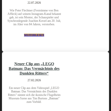
22.07.2026
Wie Peter Flechtner (Feststimme von Ben
Affleck) auf seinem Instagram-Kanal bekannt
gab, ist sein Mentor, der Schauspieler und
Synchronlegende Joachim Kerzel am 20. Juli,
im Alter von 84 Jahren, verstorben.
WEITERLESEN
Neuer Clip aus „LEGO
Batman: Das Vermächtnis des
Dunklen Ritters“
27.02.2026
Ein neuer Clip aus dem Videospiel „LEGO
Batman: Das Vermächtnis des Dunklen
Ritters“ nimmt sich die ikonische Flugelheim
Museum-Szene aus Tim Burtons „Batman“
zum Vorbild.