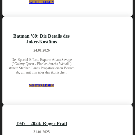
WEITERLESEN
Batman ’89: Die Details des
Joker-Kostüms
24.01.2026
Der Special-Effects Experte Adam Savage
("Galaxy Quest - Planlos durchs Weltall")
stattete Stephen Lanes Propstore einen Besuch
ab, um mit ihm über das ikonische...
WEITERLESEN
1947 – 2024: Roger Pratt
31.01.2025