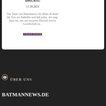
17.10.2021
Das Team von Batmannews.de öffnet ab heute
die Tore zur Bathöhle und lädt jeden, der mag,
dazu ein, uns auf unserem Discord-Server
Gesellschaft zu...
WEITERLESEN
ÜBER UNS
BATMANNEWS.DE