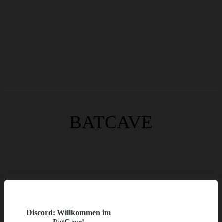
BATCAVE
Discord: Willkommen im
BatCave!