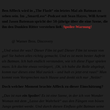
Ben Affleck wird in „The Flash“ ein letztes Mal als Batman zu
sehen sein. Im „SmartLess“-Podcast mit Sean Hayes, Will Arnett
und Jason Bateman spricht
der 50-jährige
über die eine Szene, die
ihn den Dunklen Ritter verstehen ließ.
Spoiler-Warnung!
@ Warner Bros. Discovery
„Und wisst ihr was? Dieser Film ist gut! Dieser Film ist sowas von
gut! Sie haben alles richtig gemacht. Und es ist mein bester Auftritt
als Batman. Ich hab endlich verstanden, wie ich diese Figur spielen
muss. Ich dachte etwas verärgert, ‚Ok, ich habe die Rolle abgelegt,
komm nur dieses eine Mal zurück – und hab es jetzt erst raus!‘ Man
kommt vom Vorsprechen nach Hause und denkt sich nur ‚Neiiin!‘
Doch welcher Moment brachte Affleck zu dieser Einschätzung?
„Das ist nun
ein Spoiler!
Es ist eine Szene, in der ich von Wonder
Woman mit dem „Lasso der Wahrheit“ aus den Fängen von bösen
Jungs gerettet werde. Und durch diesen Einfluss gibt Batman seine