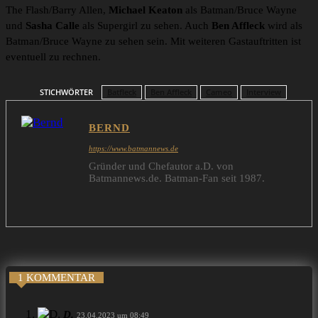
The Flash/Barry Allen,
Michael Keaton
als Batman/Bruce Wayne
und
Sasha Calle
als Supergirl zu sehen. Auch
Ben Affleck
wird als
Batman/Bruce Wayne zu sehen sein. Mit weiteren Gastauftritten ist
eventuell zu rechnen.
STICHWÖRTER
Batfleck
Ben Affleck
Cameo
Interview
BERND
https://www.batmannews.de
Gründer und Chefautor a.D. von
Batmannews.de. Batman-Fan seit 1987.
1 KOMMENTAR
D.
23.04.2023 um 08:49