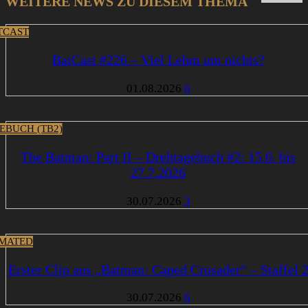
WEITERE NEWS ZU DIESEM THEMA
TCAST
BatCast #226 – Viel Lehm um nichts?
01.08.2026
0
EBUCH (TB2)
The Batman: Part II – Drehtagebuch #2: 15.6. bis
27.7.2026
30.07.2026
3
MATED
Erster Clip aus „Batman: Caped Crusader“ – Staffel 
30.07.2026
6