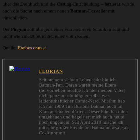
über das Drehbuch und die Casting-Entscheidung – letzteres würde
auch die Suche nach einem neuen
Batman
-Darsteller mit
einschließen.
Der
Pinguin
soll übrigens einer von
mehreren
Schurken sein und
nicht wie zuletzt berichtet, einer von zweien.
Quelle:
Forbes.com
FLORIAN
Seit meinem siebten Lebensjahr bin ich
Batman-Fan. Daran waren meine Eltern
(hervorheben möchte ich hier meinen Vater)
nicht ganz unschuldig: er selbst war
leidenschaftlicher Comic-Nerd. Mit ihm hab
ich mir 1989 Tim Burtons Batman auch im
Kino anschauen dürfen. Dieser Film hat mich
umgehauen und begeistert mich auch heute
noch ungemein. Seit April 2018 mische ich
mit sehr großer Freude bei Batmannews.de als
Co-Autor mit.