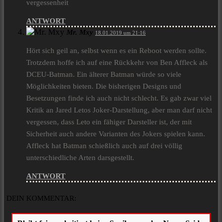
vergessenheit
ANTWORT
Mr. Mxy
18.01.2019 um 21:16
Hört sich geil an, selbst wenn es ein Reboot werden sollte.
Trotzdem hoffe ich auf eine Rückkehr von Ben Affleck als
DCEU-Batman. Ein älterer Batman würde so viele
Möglichkeiten bieten. Die bisherigen Designs und
Besetzungen finde ich auch nicht schlecht. Es gab zwar viel
Kritik an Jared Letos Joker-Darstellung, aber man darf nicht
vergessen, dass Leto ein fähiger Darsteller ist, der mit
Sicherheit auch andere Varianten des Jokers spielen kann.
Affleck hat Batman schießlich auch auf drei völlig
unterschiedliche Arten darsgestellt.
ANTWORT
DEIN KOMMENTAR: