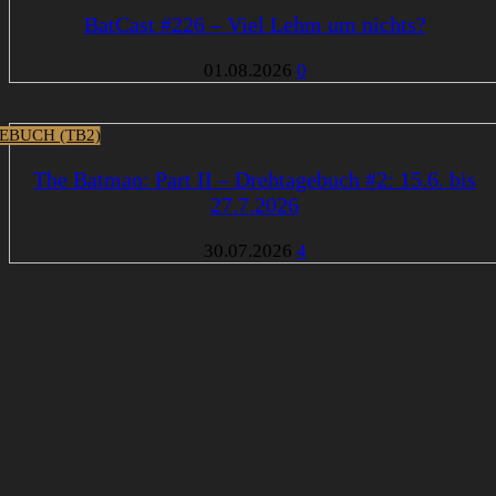
BatCast #226 – Viel Lehm um nichts?
01.08.2026
0
EBUCH (TB2)
The Batman: Part II – Drehtagebuch #2: 15.6. bis
27.7.2026
30.07.2026
4