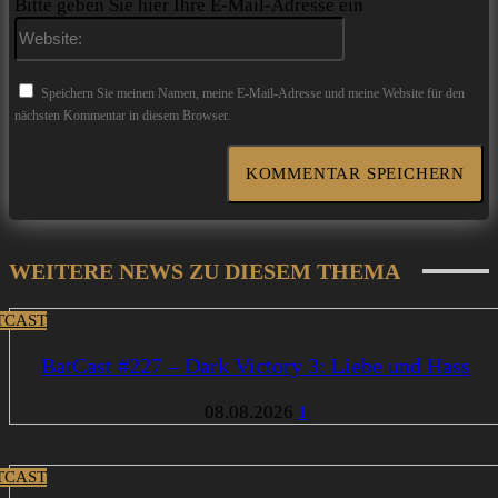
Bitte geben Sie hier Ihre E-Mail-Adresse ein
Website:
Speichern Sie meinen Namen, meine E-Mail-Adresse und meine Website für den
nächsten Kommentar in diesem Browser.
WEITERE NEWS ZU DIESEM THEMA
TCAST
BatCast #227 – Dark Victory 3: Liebe und Hass
08.08.2026
1
TCAST