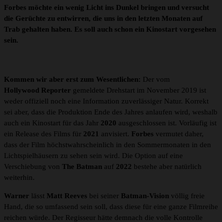
Forbes möchte ein wenig Licht ins Dunkel bringen und versucht
die Gerüchte zu entwirren, die uns in den letzten Monaten auf
Trab gehalten haben. Es soll auch schon ein Kinostart vorgesehen
sein.
Kommen wir aber erst zum Wesentlichen:
Der vom
Hollywood Reporter
gemeldete Drehstart im November 2019 ist
weder offiziell noch eine Information zuverlässiger Natur. Korrekt
sei aber, dass die Produktion Ende des Jahres anlaufen wird, weshalb
auch ein Kinostart für das Jahr
2020
ausgeschlossen ist. Vorläufig ist
ein Release des Films für
2021
anvisiert.
Forbes
vermutet daher,
dass der Film höchstwahrscheinlich in den Sommermonaten in den
Lichtspielhäusern zu sehen sein wird. Die Option auf eine
Verschiebung von
The Batman
auf
2022
bestehe aber natürlich
weiterhin.
Warner
lässt
Matt Reeves
bei seiner
Batman-Vision
völlig freie
Hand, die so umfassend sein soll, dass diese für eine ganze Filmreihe
reichen würde. Der Regisseur hätte demnach die volle Kontrolle