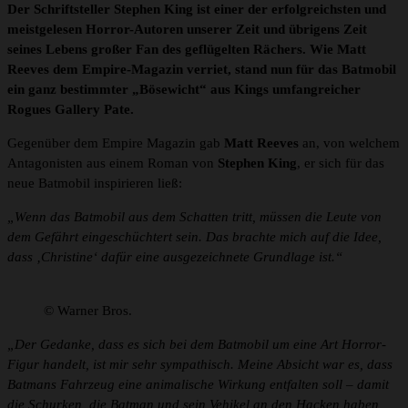
Der Schriftsteller Stephen King ist einer der erfolgreichsten und
meistgelesen Horror-Autoren unserer Zeit und übrigens Zeit
seines Lebens großer Fan des geflügelten Rächers. Wie Matt
Reeves dem Empire-Magazin verriet, stand nun für das Batmobil
ein ganz bestimmter „Bösewicht“ aus Kings umfangreicher
Rogues Gallery Pate.
Gegenüber dem Empire Magazin gab
Matt Reeves
an, von welchem
Antagonisten aus einem Roman von
Stephen King
, er sich für das
neue Batmobil inspirieren ließ:
„Wenn das Batmobil aus dem Schatten tritt, müssen die Leute von
dem Gefährt eingeschüchtert sein. Das brachte mich auf die Idee,
dass ‚Christine‘ dafür eine ausgezeichnete Grundlage ist.“
© Warner Bros.
„Der Gedanke, dass es sich bei dem Batmobil um eine Art Horror-
Figur handelt, ist mir sehr sympathisch. Meine Absicht war es, dass
Batmans Fahrzeug eine animalische Wirkung entfalten soll – damit
die Schurken, die Batman und sein Vehikel an den Hacken haben,