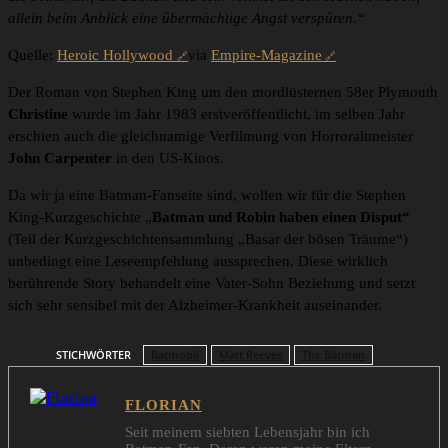
allein beim Anblick eine übermächtige Angst verspüren.“
Quelle:
Heroic Hollywood
via
Empire-Magazine
Der Roman von Stephen King um den mordlüsternen 58er Plymouth
Christine
wurde im Jahr 1983 erstveröffentlicht, im selben Jahr
erschien auch die gleichnamige Verfilmung von Horroraltmeister
John Carpenter
in den US-Kinos.
Da wir ja eine Batman-Fanseite sind, wollen wir für die Stephen
King-Kurzgeschichte „
Batman und Robin haben einen Disput“
(Teil der Kurzgeschichtensammlung „Basar der bösen Träume“)
unbedingt eine Leseempfehlung aussprechen. Diese wirklich
berührende Story behandelt eine Vater-Sohn Beziehung und setzt
sich sehr sensibel mit der Alzheimer-Krankheit auseinander.
STICHWÖRTER
Batmobil
Matt Reeves
The Batman
FLORIAN
Seit meinem siebten Lebensjahr bin ich