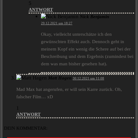
5
ANTWORT
Nick Benjamin
29.12.2021 um 18:27
Okay, vielleicht unterschätze ich den
gewünschten Effekt auch. Dennoch geht in
meinem Kopf ein wenig die Schere auf bei der
Beschreibung und dem Ergebnis (zumindest bei
dem was man bisher gesehen hat).
Matt Hagen
30.12.2021 um 11:08
Mad Max hat angerufen, er will sein Karre zurück. Oh,
falscher Film… xD
1
ANTWORT
DEIN KOMMENTAR: