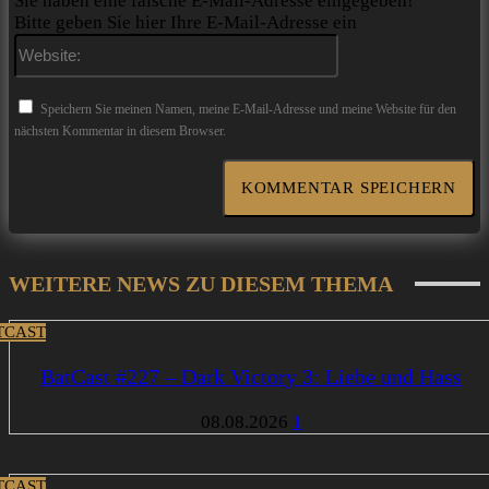
Sie haben eine falsche E-Mail-Adresse eingegeben!
Bitte geben Sie hier Ihre E-Mail-Adresse ein
Website:
Speichern Sie meinen Namen, meine E-Mail-Adresse und meine Website für den
nächsten Kommentar in diesem Browser.
WEITERE NEWS ZU DIESEM THEMA
TCAST
BatCast #227 – Dark Victory 3: Liebe und Hass
08.08.2026
1
TCAST