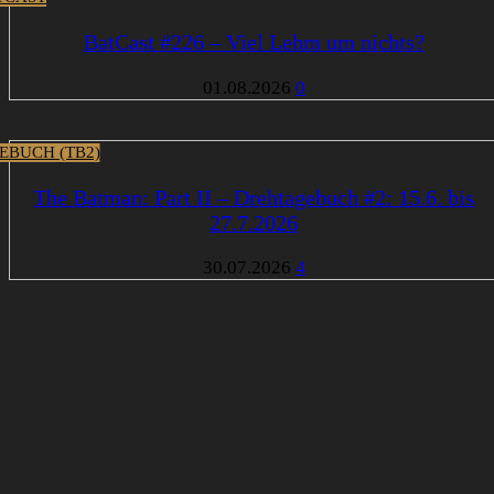
BatCast #226 – Viel Lehm um nichts?
01.08.2026
0
EBUCH (TB2)
The Batman: Part II – Drehtagebuch #2: 15.6. bis
27.7.2026
30.07.2026
4