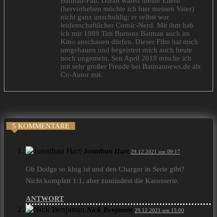
Batman-Fan. Daran waren meine Eltern
(hervorheben möchte ich hier meinen Vater)
nicht ganz unschuldig: er selbst war
leidenschaftlicher Comic-Nerd. Mit ihm hab
ich mir 1989 Tim Burtons Batman auch im
Kino anschauen dürfen. Dieser Film hat mich
umgehauen und begeistert mich auch heute
noch ungemein. Seit April 2018 mische ich
mit sehr großer Freude bei Batmannews.de als
Co-Autor mit.
5 KOMMENTARE
Jonathan Hart
29.12.2021 um 09:17
Ob Dodge so klug ist und den Charger in Serie gibt?
Nicht komplett 1:1, aber zumindest die Karosserie.
ANTWORT
Nick Benjamin
29.12.2021 um 15:00