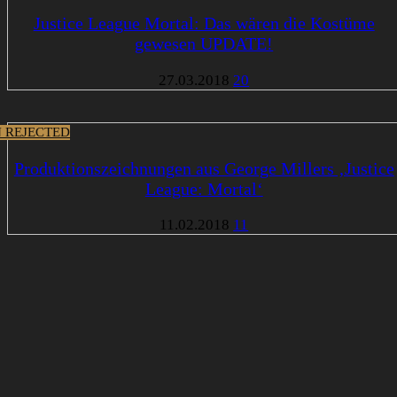
Justice League Mortal: Das wären die Kostüme
gewesen UPDATE!
27.03.2018
20
 REJECTED
Produktionszeichnungen aus George Millers ‚Justice
League: Mortal‘
11.02.2018
11