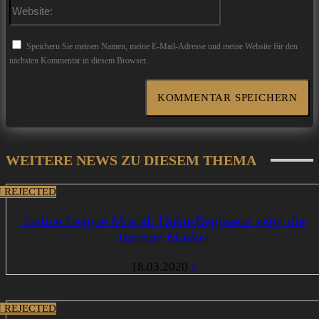
Website:
Speichern Sie meinen Namen, meine E-Mail-Adresse und meine Website für den
nächsten Kommentar in diesem Browser.
WEITERE NEWS ZU DIESEM THEMA
 REJECTED
Justice League Mortal: Doku-Regisseur zeigt die
Batman Maske!
18.03.2020
5
 REJECTED