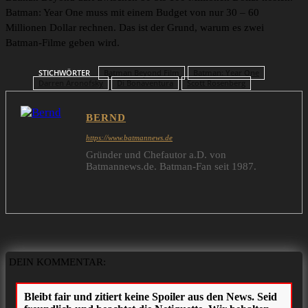
Batman: Year One muss mit einem Budget von nur 30 – 60
Millionen Dollar rechnen. Das ist der Grund, warum es zwei
Batman-Filme geben wird.
STICHWÖRTER
Batman Beyond Film
Batman: Year One
Darren Aronofsky
Di Bonaventura
Scott Rosenberg
BERND
https://www.batmannews.de
Gründer und Chefautor a.D. von
Batmannews.de. Batman-Fan seit 1987.
DEIN KOMMENTAR: