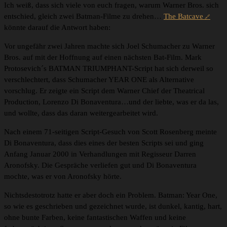
Ich weiß, dass sich viele von euch fragen, warum Warner Bros. sich
entschied, gleich zwei Batman-Filme zu drehen…
The Batcave
könnte darauf die Antwort haben:
Vor ungefähr zwei Jahren machte sich Joel Schumacher zu Warner
Bros. auf mit der Hoffnung auf einen nächsten Bat-Film. Mark
Protosevich´s BATMAN TRIUMPHANT-Script hat sich derweil so
verschlechtert, dass Schumacher YEAR ONE als Alternative
vorschlug. Er zeigte ein Script dem Warner Chief der Theatrical
Production, Lorenzo Di Bonaventura…und der liebte, was er da las,
und wollte, dass das daran weitergearbeitet wird.
Nach einem 71-seitigen Script-Gesuch von Scott Rosenberg meinte
Di Bonaventura, dass dies eines der besten Scripts sei und ging
Anfang Januar 2000 in Verhandlungen mit Regisseur Darren
Aronofsky. Die Gespräche verliefen gut und Di Bonaventura
mochte, was er von Aronofsky hörte.
Nichtsdestotrotz hatte er aber doch ein Problem. Batman: Year One,
so wie es geschrieben und gezeichnet wurde, ist dunkel, kantig, hart,
ohne bunte Farben, keine fantastischen Waffen und keine