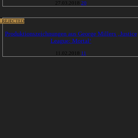
27.03.2018
20
 REJECTED
Produktionszeichnungen aus George Millers ‚Justice
League: Mortal‘
11.02.2018
11