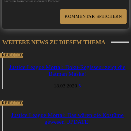
nächsten Kommentar in diesem Browser.
WEITERE NEWS ZU DIESEM THEMA
 REJECTED
Justice League Mortal: Doku-Regisseur zeigt die
Batman Maske!
18.03.2020
5
 REJECTED
Justice League Mortal: Das wären die Kostüme
gewesen UPDATE!