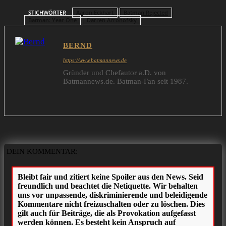
STICHWÖRTER
Aaron Eckhart
Batman Rejected
Batman: Year One
Darren Arronofsky
BERND
https://www.batmannews.de
Gründer und Chefautor a.D. von
Batmannews.de. Batman-Fan seit 1987.
DEIN KOMMENTAR: