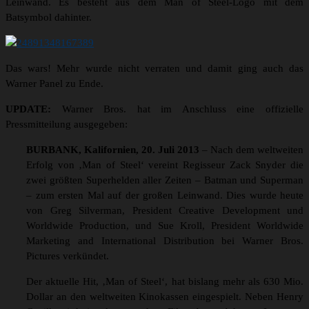
Leinwand. Es besteht aus dem Man of Steel-Logo mit dem
Batsymbol dahinter.
Das wars! Mehr wurde nicht verraten und damit ging auch das
Warner Panel zu Ende.
UPDATE:
Warner Bros. hat im Anschluss eine offizielle
Pressmitteilung ausgegeben:
BURBANK, Kalifornien, 20. Juli 2013
– Nach dem weltweiten
Erfolg von ‚Man of Steel‘ vereint Regisseur Zack Snyder die
zwei größten Superhelden aller Zeiten – Batman und Superman
– zum ersten Mal auf der großen Leinwand. Dies wurde heute
von Greg Silverman, President Creative Development und
Worldwide Production, und Sue Kroll, President Worldwide
Marketing and International Distribution bei Warner Bros.
Pictures verkündet.
Der aktuelle Hit, ‚Man of Steel‘, hat bislang mehr als 630 Mio.
Dollar an den weltweiten Kinokassen eingespielt. Neben Henry