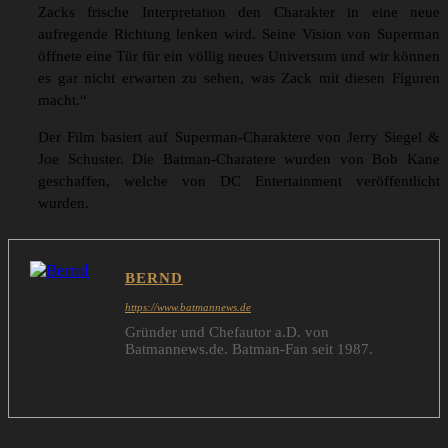
Zacks frische Interpretation den Charakter in eine neue
aufregende Richtung lenken wird. Seine Vision von Superman
öffnete eine Tür für ein völlig neues Universum und wir können
es gar nicht erwarten zu sehen, was Zack mit diesen Figuren
macht.“
Der Film basiert auf Superman-Charaktere von Jerry Siegel &
Joe Schuster. Die Batman-Charatere wurden von Bob Kane
geschaffen, welche von DC Entertainment veröffentlicht
wurden.
BERND
https://www.batmannews.de
Gründer und Chefautor a.D. von
Batmannews.de. Batman-Fan seit 1987.