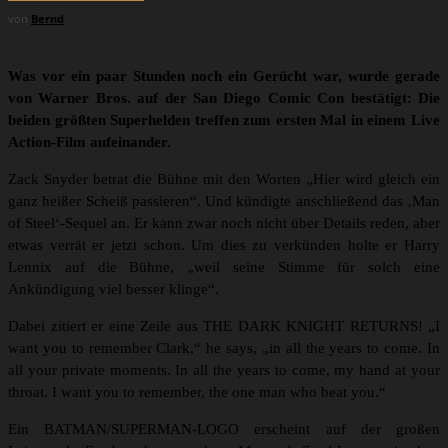
von
Bernd
Was vor ein paar Stunden noch ein Gerücht war, wurde gerade
von Warner Bros. auf der San Diego Comic Con bestätigt: Die
beiden größten Superhelden treffen zum ersten Mal in einem Live
Action-Film aufeinander.
Zack Snyder betrat die Bühne mit den Worten „Hier wird gleich ein
ganz heißer Scheiß passieren“. Und kündigte anschließend das ‚Man
of Steel‘-Sequel an. Er kann zwar noch nicht über Details reden, aber
etwas verrät er jetzt schon. Um dies zu verkünden holte er Harry
Lennix auf die Bühne, „weil seine Stimme für solch eine
Ankündigung viel besser klinge“.
Dabei zitiert er eine Zeile aus THE DARK KNIGHT RETURNS! „I
want you to remember Clark,“ he says, „in all the years to come. In
all your private moments. In all the years to come, my hand at your
throat. I want you to remember, the one man who beat you.“
Ein BATMAN/SUPERMAN-LOGO erscheint auf der großen