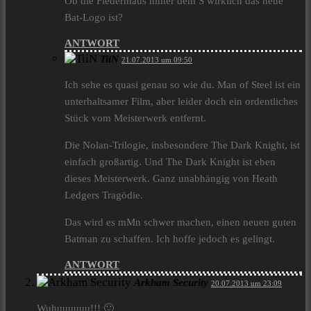
Ob die Fledermaus hinter dem S wirklich das neue
Bat-Logo ist?
ANTWORT
TiiN
21.07.2013 um 09:50
Ich sehe es quasi genau so wie du. Man of Steel ist ein
unterhaltsamer Film, aber leider doch ein ordentliches
Stück vom Meisterwerk entfernt.
Die Nolan-Trilogie, insbesondere The Dark Knight, ist
einfach großartig. Und The Dark Knight ist eben
dieses Meisterwerk. Ganz unabhängig von Heath
Ledgers Tragödie.
Das wird es mMn schwer machen, einen neuen guten
Batman zu schaffen. Ich hoffe jedoch es gelingt.
ANTWORT
Arkham Security
20.07.2013 um 23:09
Wuhuuuuuu!!! 🙂