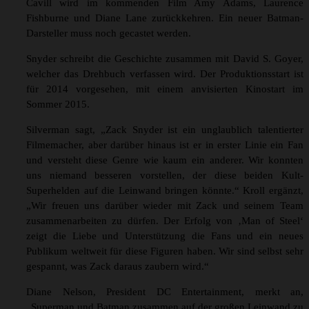
Cavill wird im kommenden Film Amy Adams, Laurence
Fishburne und Diane Lane zurückkehren. Ein neuer Batman-
Darsteller muss noch gecastet werden.
Snyder schreibt die Geschichte zusammen mit David S. Goyer,
welcher das Drehbuch verfassen wird. Der Produktionsstart ist
für 2014 vorgesehen, mit einem anvisierten Kinostart im
Sommer 2015.
Silverman sagt, „Zack Snyder ist ein unglaublich talentierter
Filmemacher, aber darüber hinaus ist er in erster Linie ein Fan
und versteht diese Genre wie kaum ein anderer. Wir konnten
uns niemand besseren vorstellen, der diese beiden Kult-
Superhelden auf die Leinwand bringen könnte.“ Kroll ergänzt,
„Wir freuen uns darüber wieder mit Zack und seinem Team
zusammenarbeiten zu dürfen. Der Erfolg von ‚Man of Steel‘
zeigt die Liebe und Unterstützung die Fans und ein neues
Publikum weltweit für diese Figuren haben. Wir sind selbst sehr
gespannt, was Zack daraus zaubern wird.“
Diane Nelson, President DC Entertainment, merkt an,
„Superman und Batman zusammen auf der großen Leinwand zu