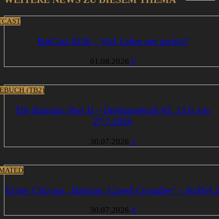
TCAST
BatCast #226 – Viel Lehm um nichts?
01.08.2026
0
EBUCH (TB2)
The Batman: Part II – Drehtagebuch #2: 15.6. bis
27.7.2026
30.07.2026
2
MATED
Erster Clip aus „Batman: Caped Crusader“ – Staffel 
30.07.2026
4