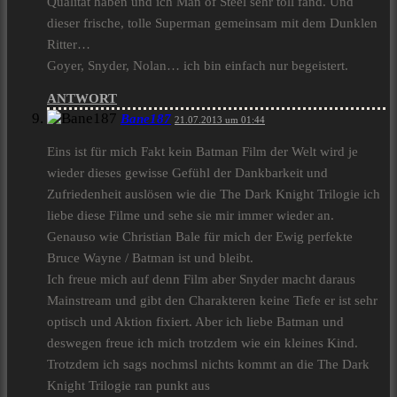
Qualität haben und ich Man of Steel sehr toll fand. Und
dieser frische, tolle Superman gemeinsam mit dem Dunklen
Ritter…
Goyer, Snyder, Nolan… ich bin einfach nur begeistert.
ANTWORT
Bane187
21.07.2013 um 01:44
Eins ist für mich Fakt kein Batman Film der Welt wird je
wieder dieses gewisse Gefühl der Dankbarkeit und
Zufriedenheit auslösen wie die The Dark Knight Trilogie ich
liebe diese Filme und sehe sie mir immer wieder an.
Genauso wie Christian Bale für mich der Ewig perfekte
Bruce Wayne / Batman ist und bleibt.
Ich freue mich auf denn Film aber Snyder macht daraus
Mainstream und gibt den Charakteren keine Tiefe er ist sehr
optisch und Aktion fixiert. Aber ich liebe Batman und
deswegen freue ich mich trotzdem wie ein kleines Kind.
Trotzdem ich sags nochmsl nichts kommt an die The Dark
Knight Trilogie ran punkt aus