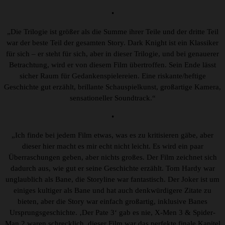
•
„Die Trilogie ist größer als die Summe ihrer Teile und der dritte Teil
war der beste Teil der gesamten Story. Dark Knight ist ein Klassiker
für sich – er steht für sich, aber in dieser Trilogie, und bei genauerer
Betrachtung, wird er von diesem Film übertroffen. Sein Ende lässt
sicher Raum für Gedankenspielereien. Eine riskante/heftige
Geschichte gut erzählt, brillante Schauspielkunst, großartige Kamera,
sensationeller Soundtrack.“
•
„Ich finde bei jedem Film etwas, was es zu kritisieren gäbe, aber
dieser hier macht es mir echt nicht leicht. Es wird ein paar
Überraschungen geben, aber nichts großes. Der Film zeichnet sich
dadurch aus, wie gut er seine Geschichte erzählt. Tom Hardy war
unglaublich als Bane, die Storyline war fantastisch. Der Joker ist um
einiges kultiger als Bane und hat auch denkwürdigere Zitate zu
bieten, aber die Story war einfach großartig, inklusive Banes
Ursprungsgeschichte. ‚Der Pate 3‘ gab es nie, X-Men 3 & Spider-
Man 2 waren schrecklich, dieser Film war das perfekte finale Kapitel