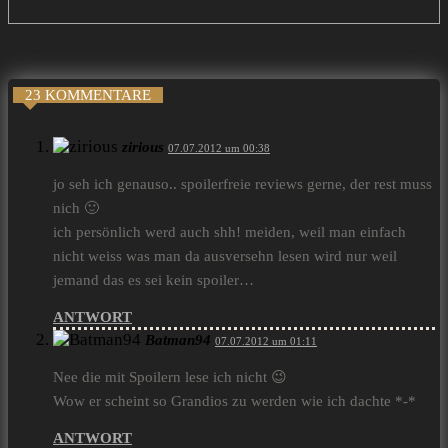
23 KOMMENTARE
zirious
07.07.2012 um 00:38
jo seh ich genauso.. spoilerfreie reviews gerne, der rest muss
nich 🙂
ich persönlich werd auch shh! meiden, weil man einfach
nicht weiss was man da ausversehn lesen wird nur weil
jemand das es sei kein spoiler…
ANTWORT
Batman94
07.07.2012 um 01:11
Nee die mit Spoilern lese ich nicht 😉
Wow er scheint so Grandios zu werden wie ich dachte *-*
ANTWORT