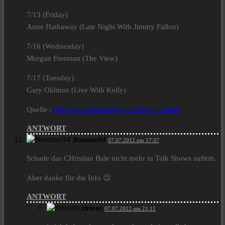
7/13 (Friday)
Anne Hathaway (Late Night With Jimmy Fallon)
7/16 (Wednesday)
Morgan Freeman (The View)
7/17 (Tuesday)
Gary Oldman (Live With Kelly)
Quelle :
http://www.interbridge.com/lineups.html
ANTWORT
Batman94
07.07.2012 um 17:37
Schade das CHristian Bale nicht mehr in Talk Shows auftritt.
Aber danke für die Info 😉
ANTWORT
zirious
07.07.2012 um 21:11