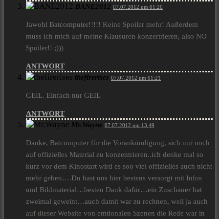
BANE2012
07.07.2012 um 01:20
Jawohl Batcomputer!!!!! Keine Spoiler mehr! Außerdem
muss ich mich auf meine Klausuren konzertrieren, also NO
Spoiler!! ;)))
ANTWORT
thefirerises
07.07.2012 um 01:21
GEIL. Einfach nur GEIL
ANTWORT
Mr.Wayne
07.07.2012 um 13:49
Danke, Batcomputer für die Vorankündigung, sich nur noch
auf offizielles Material zu konzentrieren..ich denke mal so
kurz vor dem Kinostart wird es soo viel offizielles auch nicht
mehr geben….Du hast uns hier bestens versorgt mit Infos
und Bildmaterial…besten Dank dafür…ein Zuschauer hat
zweimal geweint…auch damit war zu rechnen, weil ja auch
auf dieser Website von emtionalen Szenen die Rede war in