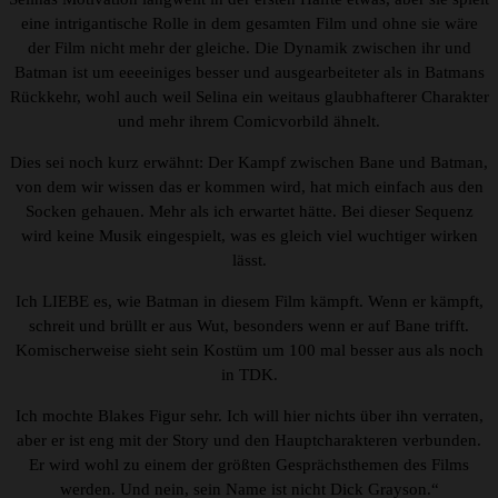
eine intrigantische Rolle in dem gesamten Film und ohne sie wäre
der Film nicht mehr der gleiche. Die Dynamik zwischen ihr und
Batman ist um eeeeiniges besser und ausgearbeiteter als in Batmans
Rückkehr, wohl auch weil Selina ein weitaus glaubhafterer Charakter
und mehr ihrem Comicvorbild ähnelt.
Dies sei noch kurz erwähnt: Der Kampf zwischen Bane und Batman,
von dem wir wissen das er kommen wird, hat mich einfach aus den
Socken gehauen. Mehr als ich erwartet hätte. Bei dieser Sequenz
wird keine Musik eingespielt, was es gleich viel wuchtiger wirken
lässt.
Ich LIEBE es, wie Batman in diesem Film kämpft. Wenn er kämpft,
schreit und brüllt er aus Wut, besonders wenn er auf Bane trifft.
Komischerweise sieht sein Kostüm um 100 mal besser aus als noch
in TDK.
Ich mochte Blakes Figur sehr. Ich will hier nichts über ihn verraten,
aber er ist eng mit der Story und den Hauptcharakteren verbunden.
Er wird wohl zu einem der größten Gesprächsthemen des Films
werden. Und nein, sein Name ist nicht Dick Grayson.“