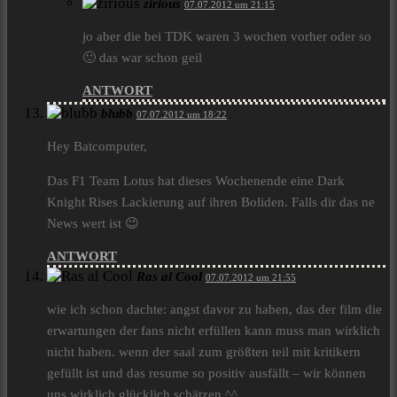
zirious
07.07.2012 um 21:15
jo aber die bei TDK waren 3 wochen vorher oder so
🙂 das war schon geil
ANTWORT
blubb
07.07.2012 um 18:22
Hey Batcomputer,
Das F1 Team Lotus hat dieses Wochenende eine Dark
Knight Rises Lackierung auf ihren Boliden. Falls dir das ne
News wert ist 😉
ANTWORT
Ras al Cool
07.07.2012 um 21:55
wie ich schon dachte: angst davor zu haben, das der film die
erwartungen der fans nicht erfüllen kann muss man wirklich
nicht haben. wenn der saal zum größten teil mit kritikern
gefüllt ist und das resume so positiv ausfällt – wir können
uns wirklich glücklich schätzen.^^