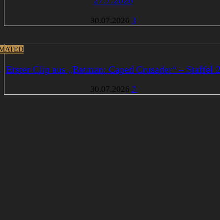
30.07.2026
3
MATED
Erster Clip aus „Batman: Caped Crusader“ – Staffel 
30.07.2026
7