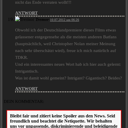
nicht das Ende verraten wollt!!!
ANTWORT
Tremor
10.07.2012 um 06:26
Obwohl ich der Deutschlandpremiere dieses Films etwas
gelassener entgegensehe als die meisten anderen Batfans
(hauptsächlich, weil Christopher Nolan meiner Meinung
nach sehr überschätzt wird), freue ich mich natürlich auf
TDKR.
Und ein interessantes neues Wort hab ich hier auch gelernt:
Intrigantisch.
Was ist damit wohl gemeint? Intrigant? Gigantisch? Beides?
ANTWORT
DEIN KOMMENTAR: