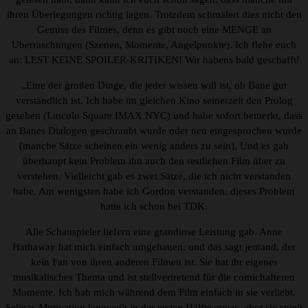
ihren Überlegungen richtig lagen. Trotzdem schmälert dies nicht den
Genuss des Filmes, denn es gibt noch eine MENGE an
Überraschungen (Szenen, Momente, Angelpunkte). Ich flehe euch
an: LEST KEINE SPOILER-KRITIKEN! Wir habens bald geschafft!
„Eine der großen Dinge, die jeder wissen will ist, ob Bane gut
verständlich ist. Ich habe im gleichen Kino seinerzeit den Prolog
gesehen (Lincoln Square IMAX NYC) und habe sofort bemerkt, dass
an Banes Dialogen geschraubt wurde oder neu eingesprochen wurde
(manche Sätze scheinen ein wenig anders zu sein). Und es gab
überhaupt kein Problem ihn auch den restlichen Film über zu
verstehen. Vielleicht gab es zwei Sätze, die ich nicht verstanden
habe. Am wenigsten habe ich Gordon verstanden, dieses Problem
hatte ich schon bei TDK.
Alle Schauspieler liefern eine grandiose Leistung gab. Anne
Hathaway hat mich einfach umgehauen, und das sagt jemand, der
kein Fan von ihren anderen Filmen ist. Sie hat ihr eigenes
musikalisches Thema und ist stellvertretend für die comichafteren
Momente. Ich hab mich während dem Film einfach in sie verliebt.
Selinas Motivation langweilt in der ersten Hälfte etwas, aber sie spielt