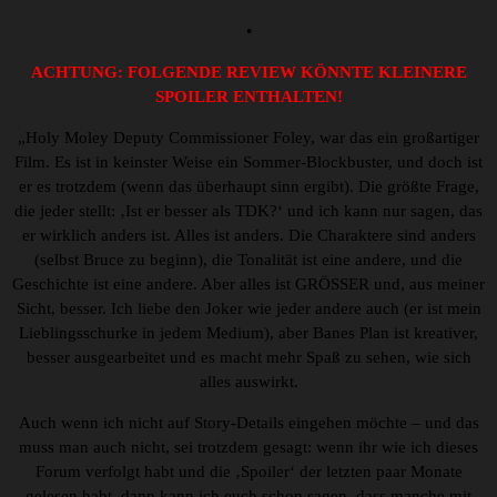
•
ACHTUNG: FOLGENDE REVIEW KÖNNTE KLEINERE
SPOILER ENTHALTEN!
„Holy Moley Deputy Commissioner Foley, war das ein großartiger
Film. Es ist in keinster Weise ein Sommer-Blockbuster, und doch ist
er es trotzdem (wenn das überhaupt sinn ergibt). Die größte Frage,
die jeder stellt: ‚Ist er besser als TDK?‘ und ich kann nur sagen, das
er wirklich anders ist. Alles ist anders. Die Charaktere sind anders
(selbst Bruce zu beginn), die Tonalität ist eine andere, und die
Geschichte ist eine andere. Aber alles ist GRÖSSER und, aus meiner
Sicht, besser. Ich liebe den Joker wie jeder andere auch (er ist mein
Lieblingsschurke in jedem Medium), aber Banes Plan ist kreativer,
besser ausgearbeitet und es macht mehr Spaß zu sehen, wie sich
alles auswirkt.
Auch wenn ich nicht auf Story-Details eingehen möchte – und das
muss man auch nicht, sei trotzdem gesagt: wenn ihr wie ich dieses
Forum verfolgt habt und die ‚Spoiler‘ der letzten paar Monate
gelesen habt, dann kann ich euch schon sagen, dass manche mit