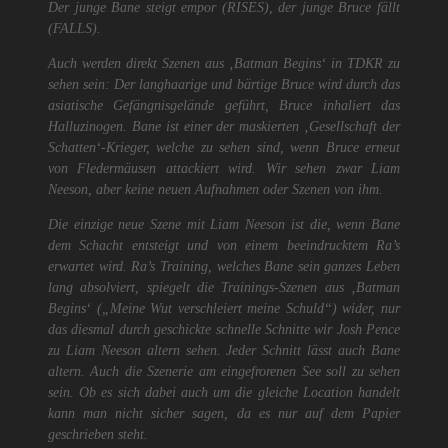
Der junge Bane steigt empor (RISES), der junge Bruce fällt
(FALLS).
Auch werden direkt Szenen aus ‚Batman Begins‘ in TDKR zu
sehen sein: Der langhaarige und bärtige Bruce wird durch das
asiatische Gefängnisgelände geführt, Bruce inhaliert das
Halluzinogen. Bane ist einer der maskierten ‚Gesellschaft der
Schatten‘-Krieger, welche zu sehen sind, wenn Bruce erneut
von Fledermäusen attackiert wird. Wir sehen zwar Liam
Neeson, aber keine neuen Aufnahmen oder Szenen von ihm.
Die einzige neue Szene mit Liam Neeson ist die, wenn Bane
dem Schacht entsteigt und von einem beeindrucktem Ra’s
erwartet wird. Ra’s Training, welches Bane sein ganzes Leben
lang absolviert, spiegelt die Trainings-Szenen aus ‚Batman
Begins‘ („Meine Wut verschleiert meine Schuld“) wider, nur
das diesmal durch geschickte schnelle Schnitte wir Josh Pence
zu Liam Neeson altern sehen. Jeder Schnitt lässt auch Bane
altern. Auch die Szenerie am eingefrorenen See soll zu sehen
sein. Ob es sich dabei auch um die gleiche Location handelt
kann man nicht sicher sagen, da es nur auf dem Papier
geschrieben steht.