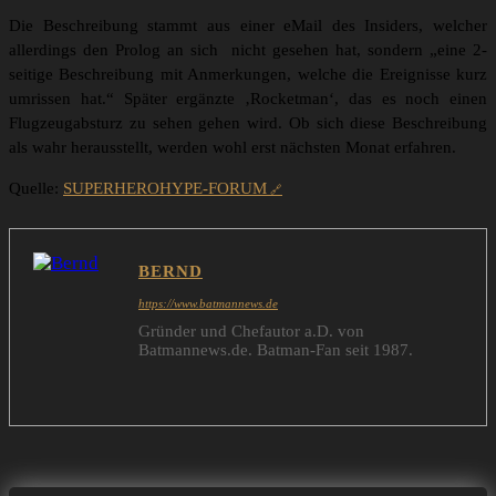
Die Beschreibung stammt aus einer eMail des Insiders, welcher
allerdings den Prolog an sich nicht gesehen hat, sondern „eine 2-
seitige Beschreibung mit Anmerkungen, welche die Ereignisse kurz
umrissen hat.“ Später ergänzte ‚Rocketman‘, das es noch einen
Flugzeugabsturz zu sehen gehen wird. Ob sich diese Beschreibung
als wahr herausstellt, werden wohl erst nächsten Monat erfahren.
Quelle:
SUPERHEROHYPE-FORUM
BERND
https://www.batmannews.de
Gründer und Chefautor a.D. von
Batmannews.de. Batman-Fan seit 1987.