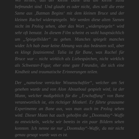
Wir lernen, das der kleine Bane und die kleine Talia
befreundet sind. Und glaubt es oder nicht, dies soll die erste
Szene aus ‚Batman Begins‘ mit dem kleinen Bruce und der
kleinen Rachel widerspiegeln. Wir werden diese alten Szenen
nicht im Prolog sehen, aber das Wort „widerspiegeln“ wird
sehr oft benutzt. In diesem Film scheint es wohl hauptsächlich
um „Spiegelbilder“ zu gehen. Manches spiegelt manches
wider. Ich hab zwar keine Ahnung was das bedeuten soll, aber
es klingt faszinierend. Talia ist für Bane, was Rachel für
Bruce war – nicht wirklich als Liebespärchen, nicht wirklich
als Schwester-Figur, eher eine gute Freundin, die sich eine
Kindheit und traumatische Erinnerungen teilen.
Der „namelose verrückte Wissenschaftler“, welcher am Set
gesehen wurde und von Alon Aboutboul gespielt wird, ist der
Mann, welcher maßgeblich für die „Erschaffung“ von Bane
verantwortlich ist, ein richtiger Mistkerl. Er führte grausame
Experimente an Bane aus, was man auch im Prolog sehen
wird. Dieser Mann hat auch geholfen die „Doomsday“-Waffe
zu entwickeln, welche wir bereits in ein paar Bildern sehen
konnten. Ich nenne sie nur „Doomsday“-Waffe, da mir nicht
genau gesagt wurde was es ist.