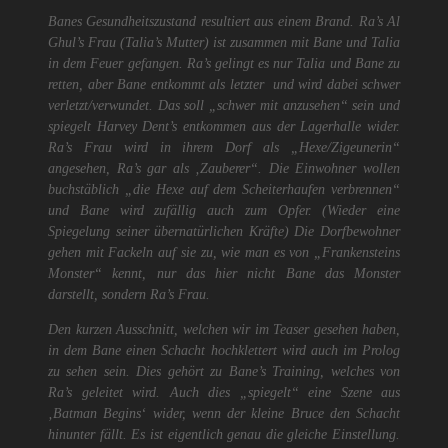
Banes Gesundheitszustand resultiert aus einem Brand. Ra’s Al
Ghul’s Frau (Talia’s Mutter) ist zusammen mit Bane und Talia
in dem Feuer gefangen. Ra’s gelingt es nur Talia und Bane zu
retten, aber Bane entkommt als letzter und wird dabei schwer
verletzt/verwundet. Das soll „schwer mit anzusehen“ sein und
spiegelt Harvey Dent’s entkommen aus der Lagerhalle wider.
Ra’s Frau wird in ihrem Dorf als „Hexe/Zigeunerin“
angesehen, Ra’s gar als ‚Zauberer“. Die Einwohner wollen
buchstäblich „die Hexe auf dem Scheiterhaufen verbrennen“
und Bane wird zufällig auch zum Opfer. (Wieder eine
Spiegelung seiner übernatürlichen Kräfte) Die Dorfbewohner
gehen mit Fackeln auf sie zu, wie man es von „Frankensteins
Monster“ kennt, nur das hier nicht Bane das Monster
darstellt, sondern Ra’s Frau.
Den kurzen Ausschnitt, welchen wir im Teaser gesehen haben,
in dem Bane einen Schacht hochklettert wird auch im Prolog
zu sehen sein. Dies gehört zu Bane’s Training, welches von
Ra’s geleitet wird. Auch dies „spiegelt“ eine Szene aus
‚Batman Begins‘ wider, wenn der kleine Bruce den Schacht
hinunter fällt. Es ist eigentlich genau die gleiche Einstellung.