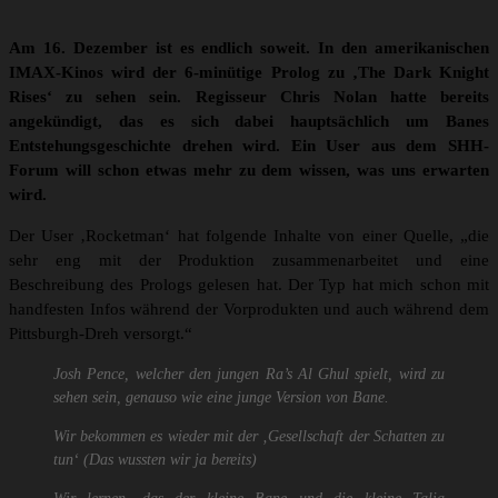
Am 16. Dezember ist es endlich soweit. In den amerikanischen
IMAX-Kinos wird der 6-minütige Prolog zu ‚The Dark Knight
Rises‘ zu sehen sein. Regisseur Chris Nolan hatte bereits
angekündigt, das es sich dabei hauptsächlich um Banes
Entstehungsgeschichte drehen wird. Ein User aus dem SHH-
Forum will schon etwas mehr zu dem wissen, was uns erwarten
wird.
Der User ‚Rocketman‘ hat folgende Inhalte von einer Quelle, „die
sehr eng mit der Produktion zusammenarbeitet und eine
Beschreibung des Prologs gelesen hat. Der Typ hat mich schon mit
handfesten Infos während der Vorprodukten und auch während dem
Pittsburgh-Dreh versorgt.“
Josh Pence, welcher den jungen Ra’s Al Ghul spielt, wird zu
sehen sein, genauso wie eine junge Version von Bane.
Wir bekommen es wieder mit der ‚Gesellschaft der Schatten zu
tun‘ (Das wussten wir ja bereits)