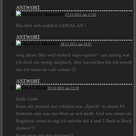
ANTWORT
Batman94
27.11.2011 um 17:05
Das hört sich wirklich GENIAL AN !
ANTWORT
tdkr2012
28.11.2011 um 19:07
omg dieser film wird einfach super-episch^^ am anfang war
ich doch ein wenig skeptisch, aber inzwischen bin ich soweit
das ich nolan da voll vertrau 🙂
ANTWORT
David
03.12.2011 um 22:19
Hallo Leute
Kann mir jemand mal erklären was „Episch“ in einem Fil
bedeutet oder was das Wort an sich heißt. Und was meint ein
Regisseur wenn er sagt ich möchte teil 4 und 5 Back to Back
drehen???
Kann einer mir das erklären??