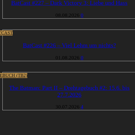
BatCast #227 – Dark Victory 3: Liebe und Hass
08.08.2026
0
TCAST
BatCast #226 – Viel Lehm um nichts?
01.08.2026
0
EBUCH (TB2)
The Batman: Part II – Drehtagebuch #2: 15.6. bis
27.7.2026
30.07.2026
4