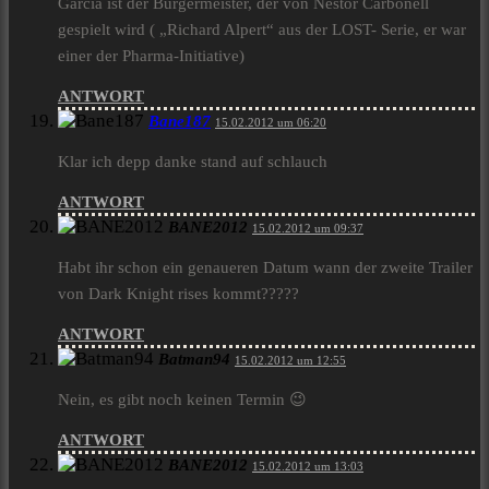
Garcia ist der Bürgermeister, der von Nestor Carbonell
gespielt wird ( „Richard Alpert“ aus der LOST- Serie, er war
einer der Pharma-Initiative)
ANTWORT
Bane187
15.02.2012 um 06:20
Klar ich depp danke stand auf schlauch
ANTWORT
BANE2012
15.02.2012 um 09:37
Habt ihr schon ein genaueren Datum wann der zweite Trailer
von Dark Knight rises kommt?????
ANTWORT
Batman94
15.02.2012 um 12:55
Nein, es gibt noch keinen Termin 😉
ANTWORT
BANE2012
15.02.2012 um 13:03