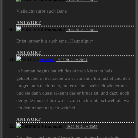
19.02.2012 um 18:10
Vielleicht stirbt auch Bane
ANTWORT
Batman94
19.02.2012 um 18:10
Er ist immer hin auch eine „Hauptfigur“
ANTWORT
murdok
19.02.2012 um 20:01
in batman begins hat ich des öfteren kloss im hals
gehabt,aber in der szene wo er am ende hin rachel und den
jungen aufs dach rettet,und er rachels weisheit wiederholt
und sie dann quasi erkennt das er bruce ist. und dazu noch
der geile musik intro wo er vom dach runterschwebt,da war
ich den tränen nah,ich weichei.
ANTWORT
Batman94
19.02.2012 um 23:53
Ne, dies ist echt eine Klasse Szene, daher bist du kein