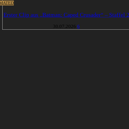
MATED
Erster Clip aus „Batman: Caped Crusader“ – Staffel 
30.07.2026
6