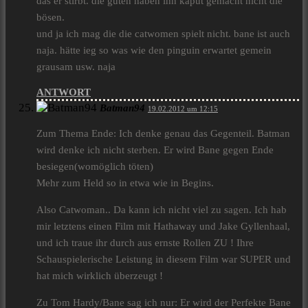
das er stirbt. die guten haben ihn kaput gemacht nicht die
bösen.
und ja ich mag die die catwomen spielt nicht. bane ist auch
naja. hätte ieg so was wie den pinguin erwartet gemein
grausam usw. naja
ANTWORT
Batman94
19.02.2012 um 12:15
Zum Thema Ende: Ich denke genau das Gegenteil. Batman
wird denke ich nicht sterben. Er wird Bane gegen Ende
besiegen(womöglich töten)
Mehr zum Held so in etwa wie in Begins.
Also Catwoman.. Da kann ich nicht viel zu sagen. Ich hab
mir letztens einen Film mit Hathaway und Jake Gyllenhaal,
und ich traue ihr durch aus ernste Rollen ZU ! Ihre
Schauspielerische Leistung in diesem Film war SUPER und
hat mich wirklich überzeugt !
Zu Tom Hardy/Bane sag ich nur: Er wird der Perfekte Bane