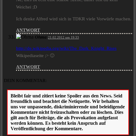
Weichei ;D
Ich denke Alfred wird sich in TDKR viele Vorwürfe machen.
ANTWORT
Ohma
21.02.2012 um 19:33
http://de.wikipedia.org/wiki/The_Dark_Knight_Rises
Wikipediaseite ;> 🙂
ANTWORT
DEIN KOMMENTAR: