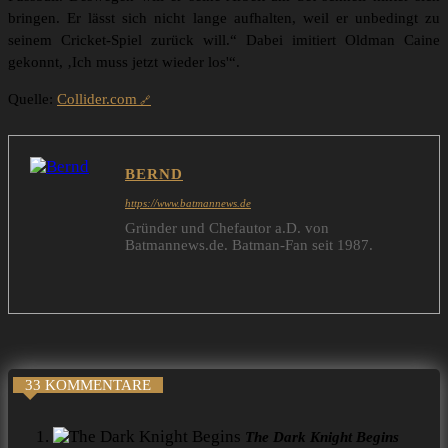
bringen. Er lässt sich nicht lange aufhalten, weil er unbedingt zu
seinem Cricket-Spiel zurück will.“ Dabei imitiert Oldman Caine
gekonnt, ‚Ich muss jetzt wieder los'“.
Quelle:
Collider.com
BERND
https://www.batmannews.de
Gründer und Chefautor a.D. von
Batmannews.de. Batman-Fan seit 1987.
33 KOMMENTARE
The Dark Knight Begins