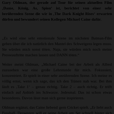
Gary Oldman, der gerade auf Tour für seinen aktuellen Film
‚Dame, König, As, Spion‘ ist, berichtet von einer sehr
berührenden Szene die wir in ‚The Dark Knight Rises‘ erwarten
dürfen und bewundert seinen Kollegen Michael Caine dafür.
„Es wird eine sehr emotionale Szene im nächsten Batman-Film
geben über die ich natürlich den Mantel des Schweigens legen muss.
Sie würden mich sonst töten. Naja, sie würden mich noch meine
Presseauftritte machen lassen und DANN töten.“
Weiter meint Oldman, „Michael Caine bei der Arbeit als Alfred
zuzusehen war eine große Lehrstunde für mich. Fokussiert,
konzentriert. Er spielt in einer sehr anrührenden Szene. Ich meine es
völlig ernst, wenn ich sage, das ich den Tränen nah war. Bei ihm
läuft es ‚Take 1‘ – genau richtig. Take 2 – auch richtig. Er trifft
einfach auf Anhieb ins Schwarze. Jedesmal. Das ist schon etwas
besonderes. Davon lässt man sich gerne inspirieren.
Oldman ergänzt, das Caine liebend gern Cricket spielt. „Er liebt auch
Fussball. Deswegen will er seine Arbeit am Set schnell hinter sich