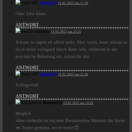
Bane187
11.02.2012 um 17:59
Oder John blake
ANTWORT
Sandro
11.02.2012 um 21:21
Schwer zu sagen ob alfred stirbt. Aber wenn, dann müsste es
doch nichz zwingend durch Bane sein, vielleicht ist die
psychische Belastung etc. zuviel für ihn.
ANTWORT
Bane187
11.02.2012 um 21:36
Schlaganfall
ANTWORT
Batman94
12.02.2012 um 12:41
Möglich.
Aber vielleicht ist mit dem Emotionalem Moment die Szene
im Trailer gemeint, wo er weint 😉