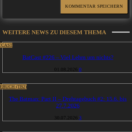
WEITERE NEWS ZU DIESEM THEMA
TCAST
BatCast #226 – Viel Lehm um nichts?
01.08.2026
0
EBUCH (TB2)
The Batman: Part II – Drehtagebuch #2: 15.6. bis
27.7.2026
30.07.2026
3