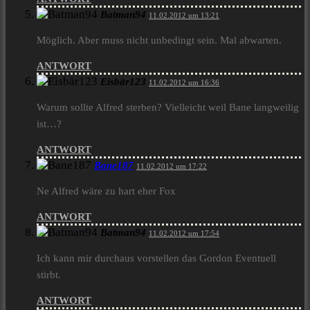
Batman94
11.02.2012 um 13:21
Möglich. Aber muss nicht unbedingt sein. Mal abwarten.
ANTWORT
Eisbär123
11.02.2012 um 16:36
Warum sollte Alfred sterben? Vielleicht weil Bane langweilig
ist…?
ANTWORT
Bane187
11.02.2012 um 17:22
Ne Alfred wäre zu hart eher Fox
ANTWORT
Batman94
11.02.2012 um 17:54
Ich kann mir durchaus vorstellen das Gordon Eventuell
stirbt.
ANTWORT