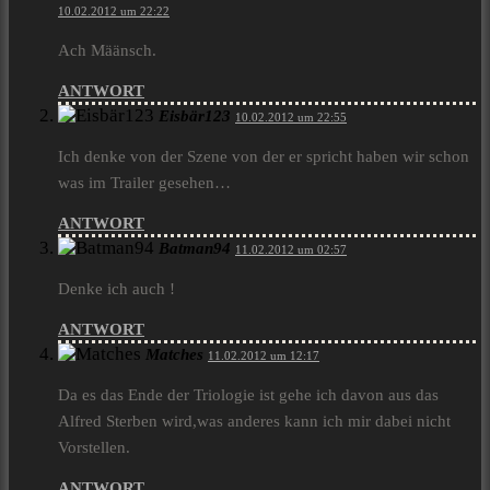
10.02.2012 um 22:22
Ach Määnsch.
ANTWORT
Eisbär123
10.02.2012 um 22:55
Ich denke von der Szene von der er spricht haben wir schon
was im Trailer gesehen…
ANTWORT
Batman94
11.02.2012 um 02:57
Denke ich auch !
ANTWORT
Matches
11.02.2012 um 12:17
Da es das Ende der Triologie ist gehe ich davon aus das
Alfred Sterben wird,was anderes kann ich mir dabei nicht
Vorstellen.
ANTWORT