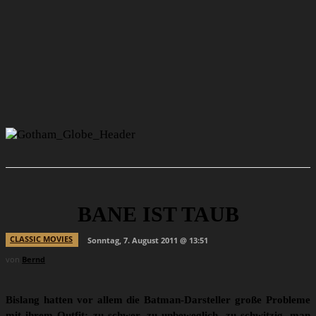
BANE IST TAUB
CLASSIC MOVIES
Sonntag, 7. August 2011 @ 13:51
von
Bernd
Bislang hatten vor allem die Batman-Darsteller große Probleme
mit ihrem Outfit: zu schwer, zu unbeweglich, zu schwitzig, man