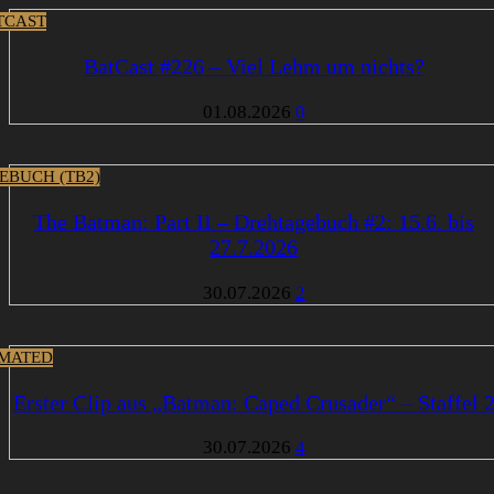
TCAST
BatCast #226 – Viel Lehm um nichts?
01.08.2026
0
EBUCH (TB2)
The Batman: Part II – Drehtagebuch #2: 15.6. bis
27.7.2026
30.07.2026
2
MATED
Erster Clip aus „Batman: Caped Crusader“ – Staffel 
30.07.2026
4