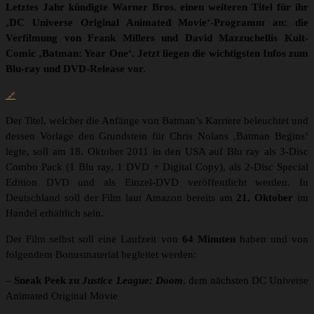
Letztes Jahr kündigte Warner Bros. einen weiteren Titel für ihr
‚DC Universe Original Animated Movie‘-Programm an: die
Verfilmung von Frank Millers und David Mazzuchellis Kult-
Comic ‚Batman: Year One‘. Jetzt liegen die wichtigsten Infos zum
Blu-ray und DVD-Release vor.
Der Titel, welcher die Anfänge von Batman’s Karriere beleuchtet und
dessen Vorlage den Grundstein für Chris Nolans ‚Batman Begins‘
legte, soll am 18. Oktober 2011 in den USA auf Blu ray als 3-Disc
Combo Pack (1 Blu ray, 1 DVD + Digital Copy), als 2-Disc Special
Edition DVD und als Einzel-DVD veröffentlicht werden. In
Deutschland soll der Film laut Amazon bereits am
21. Oktober
im
Handel erhältlich sein.
Der Film selbst soll eine Laufzeit von
64 Minuten
haben und von
folgendem Bonusmaterial begleitet werden:
–
Sneak Peek zu
Justice League: Doom
, dem nächsten DC Universe
Animated Original Movie