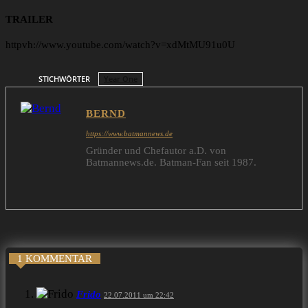
TRAILER
httpvh://www.youtube.com/watch?v=xdMtMU91u0U
STICHWÖRTER
Year One
BERND
https://www.batmannews.de
Gründer und Chefautor a.D. von
Batmannews.de. Batman-Fan seit 1987.
1 KOMMENTAR
Frido
22.07.2011 um 22:42