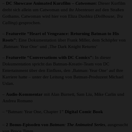
–
DC Showcase Animated Kurzfilm –
Catwoman
:
Dieser Kurfilm
dreht sich allein um Catwoman und ihr Abenteuer auf den Straßen
Gothams. Catwoman wird hier von Eliza Dushku (
Dollhouse
,
Tru
Calling
) gesprochen.
–
Featurette “Heart of Vengeance: Returning Batman to His
Roots”:
Eine Dokumentation über Frank Miller, dem Schöpfer von
‚Batman: Year One‘ und ‚The Dark Knight Returns‘
–
Featurette “Conversations with DC Comics”:
In dieser
Dokumentation spricht das Batman-Kreativ-Team von DC
Entertainment über den Einfluss, den ‚Batman: Year One‘ auf ihre
Karriere hatte – unter der Leitung von Batman-Produzent Michael
Uslan.
–
Audio-Kommentar
mit Alan Burnett, Sam Liu, Mike Carlin und
Andrea Romano
– “Batman: Year One, Chapter 1”
Digital Comic Book
–
2 Bonus-Episoden von
Batman: The Animated Series
, ausgesucht
von Bruce Timm