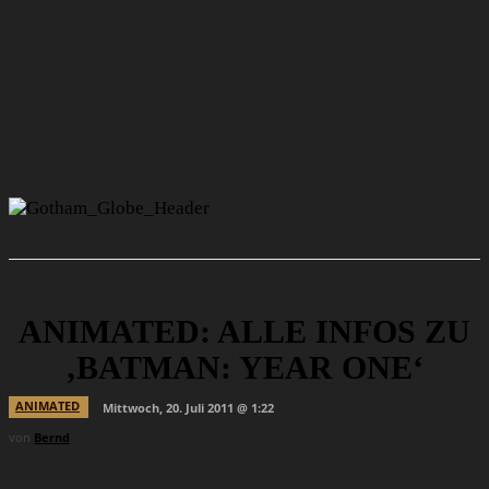
ANIMATED: ALLE INFOS ZU
‚BATMAN: YEAR ONE‘
ANIMATED
Mittwoch, 20. Juli 2011 @ 1:22
von
Bernd