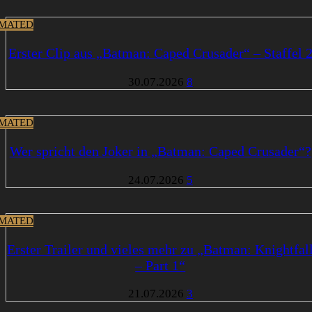
MATED
Erster Clip aus „Batman: Caped Crusader“ – Staffel 
30.07.2026
8
MATED
Wer spricht den Joker in „Batman: Caped Crusader“?
24.07.2026
5
MATED
Erster Trailer und vieles mehr zu „Batman: Knightfal
– Part 1“
21.07.2026
3