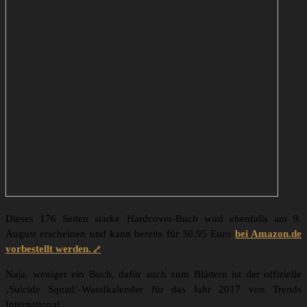
Dieses 176 Seiten starke Hardcover-Buch wird ebenfalls am 9.
August erscheinen und kann bereits für 30,95 Euro
bei Amazon.de
vorbestellt werden.
Naja, weniger ein Buch, dafür auch zum Blättern ist der offizielle
‚Suicide Squad‘-Wandkalender für das Jahr 2017 von Trends
International.