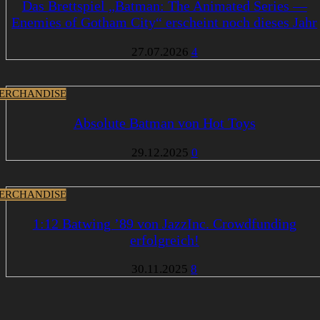
Das Brettspiel „Batman: The Animated Series —
Enemies of Gotham City“ erscheint noch dieses Jahr
27.07.2026
4
ERCHANDISE
Absolute Batman von Hot Toys
29.12.2025
0
ERCHANDISE
1:12 Batwing ’89 von JazzInc. Crowdfunding
erfolgreich!
30.11.2025
8