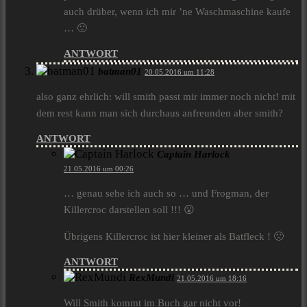
auch drüber, wenn ich mir ’ne Waschmaschine kaufe
… 🙂
ANTWORT
batman01
20.05.2016 um 11:28
also ganz ehrlich: will smith passt mir immer noch nicht! mit
dem rest kann man sich durchaus anfreunden aber smith?
ANTWORT
Captain Harlock
21.05.2016 um 00:26
… genau sehe ich auch so … und Frogman, der
Killercroc darstellen soll !!! 😮
Übrigens Killercroc ist hier kleiner als Batfleck ! 🙁
ANTWORT
RexMundi
21.05.2016 um 18:16
Will Smith kommt im Buch gar nicht vor!