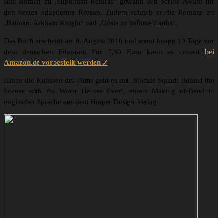
sein Roman zu ‚Superman Returns‘ gewann den Scribe Award für
den besten adaptierten Roman. Zudem schrieb er die Romane zu
‚Batman: Arkham Knight‘ und ‚Crisis on Infinite Earths‘.
Das Buch erscheint am 9. August 2016 und somit knapp 10 Tage vor
dem deutschen Filmstart. Für 7,30 Euro kann es derzeit
bei
Amazon.de vorbestellt werden
.
Hinter die Kulissen des Films geht es mit ‚Suicide Squad: Behind the
Scenes with the Worst Heroes Ever‘, einem Making of-Band in
englischer Sprache aus dem Harper Design-Verlag.