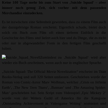
Keine 100 Tage mehr bis zum Start von ‚Suicide Squad‘ – aber
immer noch genug Zeit, sich vorher mit dem passenden
Merchandise einzudecken.
Es ist inzwischen eine Seltenheit geworden, dass zu einem Film auch
der dazugehörige Roman erscheint. Eigentlich schade, bietet doch
solch ein Buch zum Film oft einen tieferen Einblick in die
Geschichte des Films und liefert auch hier und da Dinge, die es nicht
oder nur in abgewandelter Form in den fertigen Film geschafft
haben.
Zumindest zu ‚Suicide Squad‘ wird aber
wieder ein Buch erscheinen, wenn auch nur in englischer Sprache.
„Suicide Squad: The Official Movie Novelization“ erscheint im Titan
Books-Verlag und soll 320 Seiten umfassen. Geschrieben wurde der
Roman von Comic-Autor Marv Wolfman, welcher ‚Crisis on Infinite
Earth‘, ‚The New Teen Titans‘, ‚Batman‘ und ‚The Amazing Spider-
Man‘ geschrieben hat. Sein Script zum Videospiel ‚Epic Mickey 2‘
wurde von der Writers Guild of America für die Kategorie
‚Outstanding Achievement in Videogame Writing‘ nominiert und