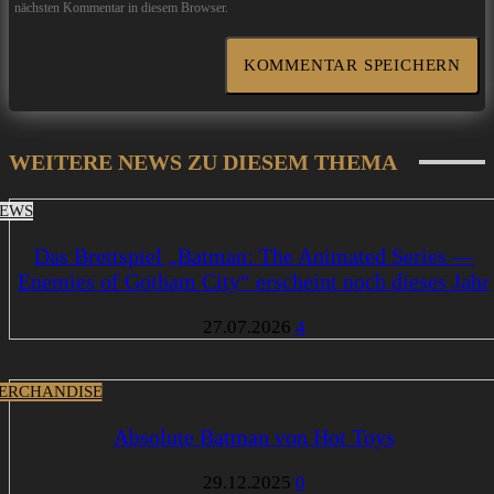
nächsten Kommentar in diesem Browser.
WEITERE NEWS ZU DIESEM THEMA
EWS
Das Brettspiel „Batman: The Animated Series —
Enemies of Gotham City“ erscheint noch dieses Jahr
27.07.2026
4
ERCHANDISE
Absolute Batman von Hot Toys
29.12.2025
0