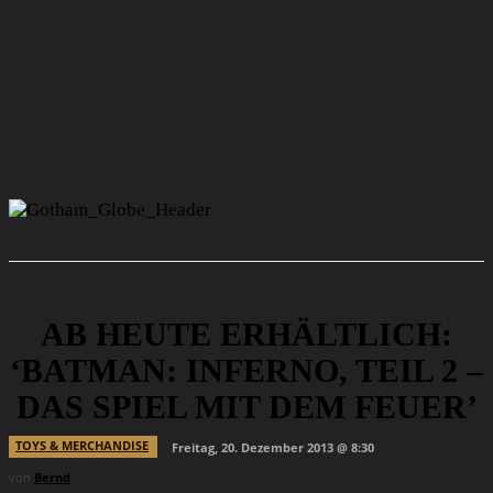
AB HEUTE ERHÄLTLICH:
‘BATMAN: INFERNO, TEIL 2 –
DAS SPIEL MIT DEM FEUER’
TOYS & MERCHANDISE
Freitag, 20. Dezember 2013 @ 8:30
von
Bernd