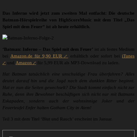
Das Inferno wird jetzt zum zweiten Mal entfacht: Die deutsche
Batman-Hörspielreihe von HighScoreMusic mit dem Titel „Das
Spiel mit dem Feuer“ ist ab heute erhältlich.
‘Batman: Inferno – Das Spiel mit dem Feuer’
ist als festes Medium
bei
Amazon.de für 9,90 EUR
erhältlich oder sofort bei
iTunes
und
Amazon
für 5,99 EUR als MP3-Download zu laden.
Hat Batman tatsächlich eine unschuldige Frau überfahren? Alles
deutet darauf hin und die Jagd nach dem dunklen Ritter beginnt.
Hat er nun die Seiten gewechselt? Die Stadt kommt einfach nicht zur
Ruhe, denn ihre Bewohner beschäftigen sich nicht nur mit Batmans
Eskapaden, sondern auch der wahnsinnige Joker und der
Feuerteufel Enfer halten Gotham City in Atem!
Teil 3 mit dem Titel ‘Blut und Rauch’ erscheint im Januar.