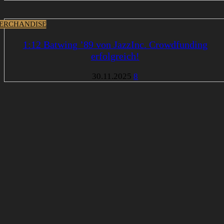
ERCHANDISE
1:12 Batwing ’89 von JazzInc. Crowdfunding
erfolgreich!
30.11.2025
8