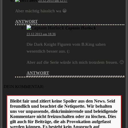
Bert
23.12.2013 um 12:17
Aber mächtig hässlich wa 😀
ANTWORT
Captain Harlock
23.12.2013 um 18:36
Die Dark Knight Figuren vom B.King sahen
wesentlich besser aus. (:
Aber auf die Serie würde ich mich trotzdem freuen. 🙂
ANTWORT
DEIN KOMMENTAR: