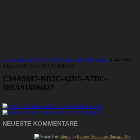
Start
c34a5987-bd2c-42d5-a7dc-385a916d6427
c34a5987-
bd2c-42d5-a7dc-385a916d6427
C34A5987-BD2C-42D5-A7DC-
385A916D6427
NEUESTE KOMMENTARE
Bernd
on
Review: Hachettes
Batman: Die