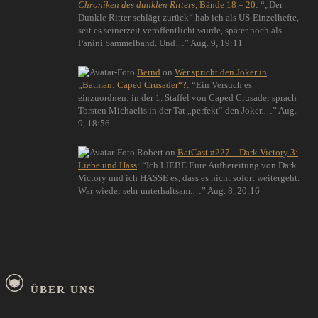
Chroniken des dunklen Ritters
, Bände 18 – 20
: “
„Der
Dunkle Ritter schlägt zurück“ hab ich als US-Einzelhefte,
seit es seinerzeit veröffentlicht wurde, später noch als
Panini Sammelband. Und…
”
Aug. 9, 19:11
Bernd
on
Wer spricht den Joker in
„Batman: Caped Crusader“?
: “
Ein Versuch es
einzuordnen: in der 1. Staffel von Caped Crusader sprach
Torsten Michaelis in der Tat „perfekt“ den Joker.…
”
Aug.
9, 18:56
Robert
on
BatCast #227 – Dark Victory 3:
Liebe und Hass
: “
Ich LIEBE Eure Aufbereitung von Dark
Victory und ich HASSE es, dass es nicht sofort weitergeht.
War wieder sehr unterhaltsam.…
”
Aug. 8, 20:16
ÜBER UNS