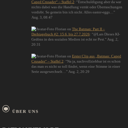
Caped Crusader“ – Staffel 2
: “
Entschuldigung aber da war
nichts dabei was die Handlung verrät oder Überraschungen
verdirbt. So gemein bin ich nicht. Alles easter-eggs…
”
Aug. 3, 08:47
Florian
on
The Batman: Part II –
Drehtagebuch #2: 15.6. bis 27.7.2026
: “
@Lars Dieses KI-
Gedöns in den sozialen Medien ist echt ne Pest.
”
Aug. 2,
20:31
Florian
on
Erster Clip aus „Batman: Caped
Crusader“ – Staffel 2
: “
Na ja, nachvollziehbar ist es schon
das man es nicht so toll findet, wenn eine Stimme in einer
Serie ausgewechselt…
”
Aug. 2, 20:29
ÜBER UNS