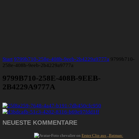
Start
9799b710-258e-408b-9eeb-2b4229a9777a
9799b710-
258e-408b-9eeb-2b4229a9777a
9799B710-258E-408B-9EEB-
2B4229A9777A
NEUESTE KOMMENTARE
chevalier
on
Erster Clip aus „Batman: