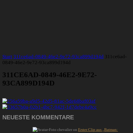
Start
311ce6ad-0849-46e2-9e72-93ca899d194d
311ce6ad-
0849-46e2-9e72-93ca899d194d
311CE6AD-0849-46E2-9E72-
93CA899D194D
NEUESTE KOMMENTARE
chevalier
on
Erster Clip aus „Batman: