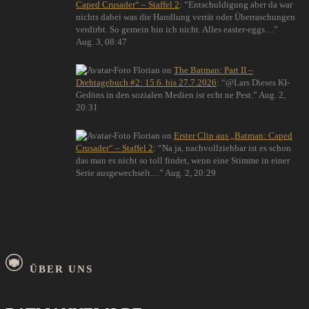
Caped Crusader“ – Staffel 2
: “
Entschuldigung aber da war
nichts dabei was die Handlung verrät oder Überraschungen
verdirbt. So gemein bin ich nicht. Alles easter-eggs…
”
Aug. 3, 08:47
Florian
on
The Batman: Part II –
Drehtagebuch #2: 15.6. bis 27.7.2026
: “
@Lars Dieses KI-
Gedöns in den sozialen Medien ist echt ne Pest.
”
Aug. 2,
20:31
Florian
on
Erster Clip aus „Batman: Caped
Crusader“ – Staffel 2
: “
Na ja, nachvollziehbar ist es schon
das man es nicht so toll findet, wenn eine Stimme in einer
Serie ausgewechselt…
”
Aug. 2, 20:29
ÜBER UNS