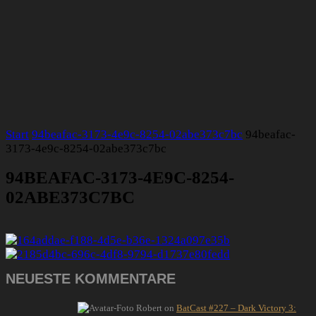
Start
94beafac-3173-4e9c-8254-02abe373c7bc
94beafac-
3173-4e9c-8254-02abe373c7bc
94BEAFAC-3173-4E9C-8254-
02ABE373C7BC
NEUESTE KOMMENTARE
Robert
on
BatCast #227 – Dark Victory 3: