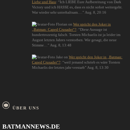
Liebe und Hass
: “
Ich LIEBE Eure Aufbereitung von Dark
Victory und ich HASSE es, dass es nicht sofort weitergeht.
War wieder sehr unterhaltsam.…
”
Aug. 8, 20:16
Florian
on
Wer spricht den Joker in
„Batman: Caped Crusader“?
: “
Diese Aussage ist
hundertrozentig falsch. Torsten Michaelis ist ja leider im
August letzten Jahres verstorben. Wie gesagt, die neue
Stimme…
”
Aug. 8, 13:48
Jake
on
Wer spricht den Joker in „Batman:
Caped Crusader“?
: “
weil jemand schrieb es wäre Torsten
Michaelis der letztes jahr verstarb
”
Aug. 8, 13:30
ÜBER UNS
BATMANNEWS.DE