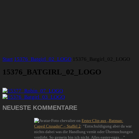
Start
15376_Batgirl_02_LOGO
15376_Batgirl_02_LOGO
15376_BATGIRL_02_LOGO
NEUESTE KOMMENTARE
chevalier
on
Erster Clip aus „Batman:
Caped Crusader“ – Staffel 2
: “
Entschuldigung aber da war
nichts dabei was die Handlung verrät oder Überraschungen
verdirbt. So gemein bin ich nicht. Alles easter-eggs…
”