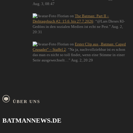
Aug. 3, 08:47
Florian
on
The Batman: Part II –
Drehtagebuch #2: 15.6. bis 27.7.2026
: “
@Lars Dieses KI-
Gedöns in den sozialen Medien ist echt ne Pest.
”
Aug. 2,
20:31
Florian
on
Erster Clip aus „Batman: Caped
Crusader“ – Staffel 2
: “
Na ja, nachvollziehbar ist es schon
das man es nicht so toll findet, wenn eine Stimme in einer
Serie ausgewechselt…
”
Aug. 2, 20:29
ÜBER UNS
BATMANNEWS.DE