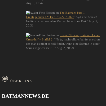
Aug. 3, 08:47
Florian
on
The Batman: Part II –
Drehtagebuch #2: 15.6. bis 27.7.2026
: “
@Lars Dieses KI-
Gedöns in den sozialen Medien ist echt ne Pest.
”
Aug. 2,
20:31
Florian
on
Erster Clip aus „Batman: Caped
Crusader“ – Staffel 2
: “
Na ja, nachvollziehbar ist es schon
das man es nicht so toll findet, wenn eine Stimme in einer
Serie ausgewechselt…
”
Aug. 2, 20:29
ÜBER UNS
BATMANNEWS.DE