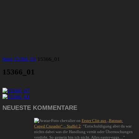
Start
15366_01
15366_01
15366_01
NEUESTE KOMMENTARE
chevalier
on
Erster Clip aus „Batman:
Caped Crusader“ – Staffel 2
: “
Entschuldigung aber da war
nichts dabei was die Handlung verrät oder Überraschungen
verdirbt. So gemein bin ich nicht. Alles easter-eggs…
”