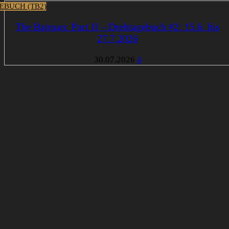
EBUCH (TB2)
The Batman: Part II – Drehtagebuch #2: 15.6. bis
27.7.2026
30.07.2026
4