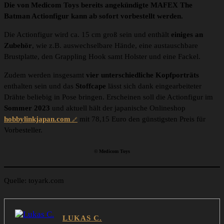
Die von Medicom Toys bereits angekündigte MAFEX The
Batman Actionfigur kann ab sofort vorbestellt werden.
Die Actionfigur wird ca. 15 cm groß sein und enthält
einiges an
Zubehör
, wie z.B. auswechselbare Hände, eine austauschbare
Brustplatte, den Grappling Hook samt Holster und eine Fackel.
Zudem werden insgesamt
vier unterschiedliche Kopfporträts
enthalten sein und das
Stoffcape
lässt sich dank eingearbeiteter
Drähte beliebig in Pose bringen. Erscheinen soll die Actionfigur im
Sommer 2023
und aktuell hält der japanische Onlineshop
hobbylinkjapan.com
mit 78,15 Euro den günstigsten Preis für
Vorbesteller.
© Medicom Toys
Quelle: toyark.com
LUKAS C.