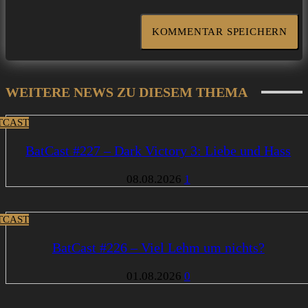
WEITERE NEWS ZU DIESEM THEMA
TCAST
BatCast #227 – Dark Victory 3: Liebe und Hass
08.08.2026
1
TCAST
BatCast #226 – Viel Lehm um nichts?
01.08.2026
0