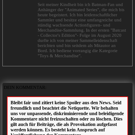
Seit meiner Kindheit bin ich Batman-Fan und
Anhänger der "Animated Series", die mich bis
heute begeistert. Ich bin leidenschaftlicher
Sammler und besitze eine umfangreiche und
ständig wachsende Actionfiguren- und
Merchandise-Sammlung. In der ersten "Batcast
- Collector's Edition"- Folge im August 2020
durfte ich von meiner Sammelleidenschaft
berichten und bin seitdem als Mitautor an
Bord. Ich bediene vorrangig die Kategorie
"Toys & Merchandise".
DEIN KOMMENTAR: