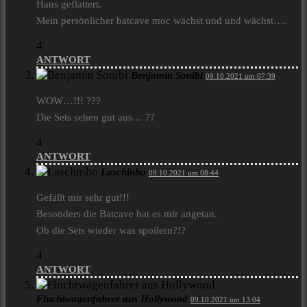
Haus geflattert.
Mein persönlicher batcave moc wächst und und wächst….
4
ANTWORT
Benjamin Souibi
09.10.2021 um 07:39
WOW…!!! ???
Die Sets sehen gut aus… ??
4
ANTWORT
Laschinho
09.10.2021 um 08:44
Gefällt mir sehr gut!!!
Besonders die Batcave hat es mir angetan.
Ob die Sets wieder was spoilern?!?
4
ANTWORT
Fluchtwagenfahrer aus Hollywood
09.10.2021 um 13:04