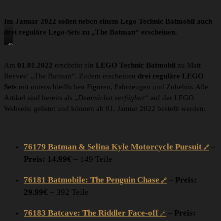
Im Januar 2022 sollen neben einem Lego Technic Batmobil auch
drei reguläre Lego-Sets zu „The Batman“ erscheinen.
©
L
E
Am
01.01.2022
erscheint ein
LEGO Technic Batmobil
zu Matt
G
Reeves‘ „The Batman“. Zudem erscheinen
drei reguläre LEGO
O
Sets
mit unterschiedlichen Figuren, Fahrzeugen und Zubehör. Alle
Artikel sind bereits als „
Demnächst verfügbar
“ auf der LEGO
Webseite gelistet und können ab 01. Januar 2022 bestellt werden:
76179 Batman & Selina Kyle Motorcycle Pursuit
–
Preis: 14.99€
– 149 Teile
76181 Batmobile: The Penguin Chase
–
Preis:
29.99€
– 392 Teile
76183 Batcave: The Riddler Face-off
–
Preis: