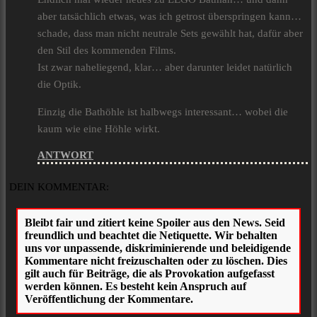
aber tatsächlich etwas, was ich getrost überspringen kann…
schade, dass man nicht neutrale Sets gewählt hat, dafür aber
den Stil des kommenden Films.
Ist zwar naheliegend, klar… aber darunter leidet natürlich
die Optik.
Einzig die Bathöhle ist halbwegs interessant… wobei die
kaum wie eine Höhle wirkt.
ANTWORT
DEIN KOMMENTAR: