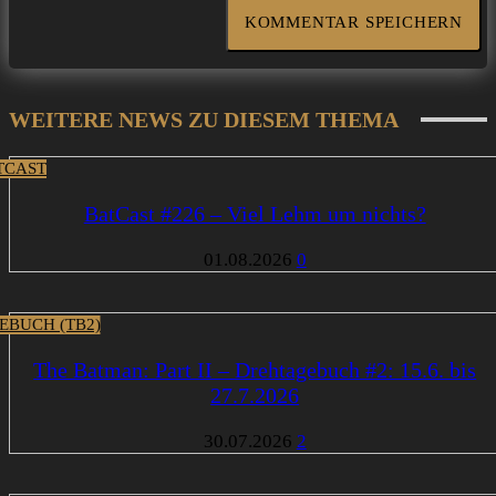
WEITERE NEWS ZU DIESEM THEMA
TCAST
BatCast #226 – Viel Lehm um nichts?
01.08.2026
0
EBUCH (TB2)
The Batman: Part II – Drehtagebuch #2: 15.6. bis
27.7.2026
30.07.2026
2