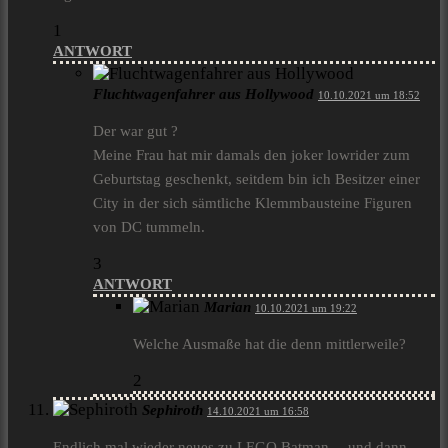
1
ANTWORT
Fluchtwagenfahrer aus Hollywood
10.10.2021 um 18:52
Der war gut ?
Meine Frau hat mir damals den joker lowrider zum
Geburtstag geschenkt, seitdem bin ich Besitzer einer
City in der sich sämtliche Klemmbausteine Figuren
von DC tummeln.
3
ANTWORT
Marian
10.10.2021 um 19:22
Welche Ausmaße hat die denn mittlerweile?
2
Sephiroth
14.10.2021 um 16:58
Endlich mal wieder neues zu LEGO Batman… und dann