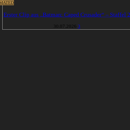
MATED
Erster Clip aus „Batman: Caped Crusader“ – Staffel 
30.07.2026
3