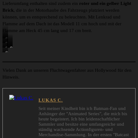
Lieferumfang enthalten sind zudem ein
roter und ein gelber Light
Brick
, die in der Motorhaube des Fahrzeugs platziert werden
können, um es entsprechend zu beleuchten. Mit Lenkrad und
Flamme auf dem Dach ist das Modell 11 cm hoch und mit der
Flamme am Heck 45 cm lang und 17 cm breit.
©
©
L
©
©
©
L
E
©
L
L
L
E
G
L
E
E
E
G
O
E
G
G
G
O
G
Vielen Dank an unseren Fluchtwagenfahrer aus Hollywood für den
O
O
O
O
Hinweis.
LUKAS C.
Seit meiner Kindheit bin ich Batman-Fan und
Anhänger der "Animated Series", die mich bis
heute begeistert. Ich bin leidenschaftlicher
Sammler und besitze eine umfangreiche und
ständig wachsende Actionfiguren- und
Merchandise-Sammlung. In der ersten "Batcast