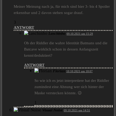
Meiner Meinung nach ja, für mich sind hier 3- bis 4 Spoiler
erkennbar und 2 davon stehen sogar drauf.
3
ANTWORT
Laschinho
09.10.2021 um 15:29
Ob der Riddler die wahre Identität Batmans und die
Batcave wirklich schon in dessen Anfangszeit
kennt/deduktiert?
ANTWORT
Florian
10.10.2021 um 18:07
So wie ich es jetzt interpretiere hat der Riddler
zumindest eine Ahnung wer sich hinter der
Maske verstecken könnte. 😉
1
Visual Noise
09.10.2021 um 14:51