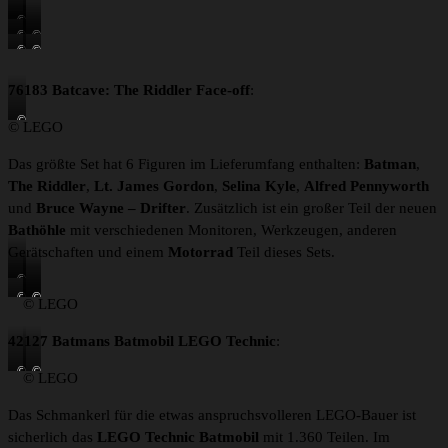
©
©
©
L
©
©
L
L
E
L
L
E
E
G
E
E
G
G
76183 Batcave: The Riddler Face-off
:
O
G
G
O
O
©
O
O
© LEGO
L
E
Das größte Set hat 6 Figuren im Lieferumfang enthalten:
Batman
,
G
The Riddler
,
Lt. James Gordon
,
Selina Kyle
,
Alfred
Pennyworth
O
und
Bruce
Wayne – Drifter
. Zusätzlich ist ein großer Teil der neuen
Bathöhle
mit verschiedenen Monitoren, Werkzeugen, anderen
Gerätschaften und einem
Motorrad
Teil dieses Sets.
©
L
©
©
©
© LEGO
E
L
L
L
G
E
E
E
42127 Batmans Batmobil LEGO Technic
:
O
G
G
G
O
O
O
©
©
© LEGO
L
L
E
E
Das Schmankerl für die etwas anspruchsvolleren LEGO-Bauer ist
G
G
sicherlich das
LEGO Technic Batmobil
mit 1.360 Teilen. Im
O
O