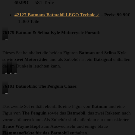
69.99€
– 581 Teile
42127 Batmans Batmobil LEGO Technic
–
Preis: 99.99€
– 1.360 Teile
76179 Batman & Selina Kyle Motorcycle Pursuit:
©
L
E
Dieses Set beinhaltet die beiden Figuren
Batman
und
Selina Kyle
G
sowie
zwei Motorräder
und als Zubehör ist ein
Batsignal
enthalten,
O
das im Dunkeln leuchten kann.
©
©
©
©
L
L
L
L
E
E
E
E
76181 Batmobile: The Penguin Chase
:
G
G
G
G
©
O
O
O
O
L
E
Das zweite Set enthält ebenfalls eine Figur von
Batman
und eine
G
Figur von
The Penguin
sowie das
Batmobil
, das zwei Raketen nach
O
vorne abfeuern kann. Als Zubehör sind außerdem ein unmaskierter
Bruce Wayne Kopf
zum Auswechseln und einige blaue
Flammeneffekte für das Batmobil
enthalten.